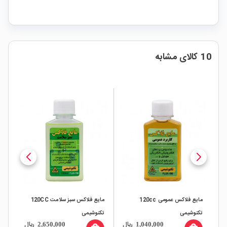
10 کالای مشابه
مایع فلاکس عمومی 120cc
مایع فلاکس سبز سلامت 120CC
مای
تکنوشیمی
تکنوشیمی
شستشو C
ال
ریال
ریال
2,650,000
1,040,000