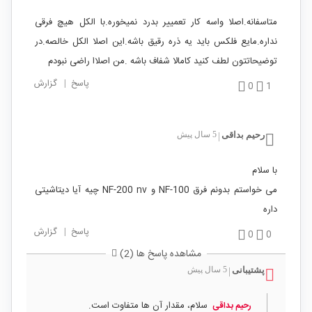
متاسفانه.اصلا واسه کار تعمییر بدرد نمیخوره.با الکل هیچ فرقی
نداره.مایع فلکس باید یه ذره رقیق باشه.این اصلا الکل خالصه.در
توضیحاتتون لطف کنید کامالا شفاف باشه .من اصلاا راضی نبودم
پاسخ
|
گزارش
0
1
رحیم بداقی
5 سال پیش
|
با سلام
می خواستم بدونم فرق NF-100 و NF-200 nv چیه آیا دیتاشیتی
داره
پاسخ
|
گزارش
0
0
مشاهده پاسخ ها (2)
پشتیبانی
5 سال پیش
|
سلام، مقدار آن ها متفاوت است.
رحیم بداقی