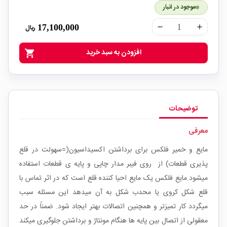
موجود در انبار
17,100,000
ریال
remove
add
افزودن به سبد خرید
shopping_cart
توضیحات
معرفی
مایع و خمیر فلکس برای برداشتن اکسیداسیون(=سهولت در قلع
پذیری قطعات) از روی فیبر مدار چاپی و پایه ی قطعات استفاده
میشود.مایع فلکس یک مایع احیا کننده قلع است که در اثر تماس با
قلع شکل کروی یا محدب شکل به آن میدهد این مسئله سبب
میگردد کار تمیزتر و همچنین اتصالات بهتر ایجاد شود. ضمناً در حد
معقولی از اتصال بین پایه ها هنگام مونتاژ و برداشتن جلوگیری میکند