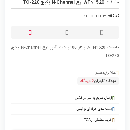
ماسفت AFN1520 نوع N-Channel پکیج TO-220
کد کالا:
2111001105
ماسفت AFN1520 ولتاژ 100ولت 7 آمپر نوع N-Channel پکیج
TO-220
4
(9 رأی‌دهنده)
دیدگاه کاربران
2 دیدگاه
ارسال سریع به سراسر کشور
بسته‌بندی حرفه‌ای و ایمن
خرید مطمئن از ECA