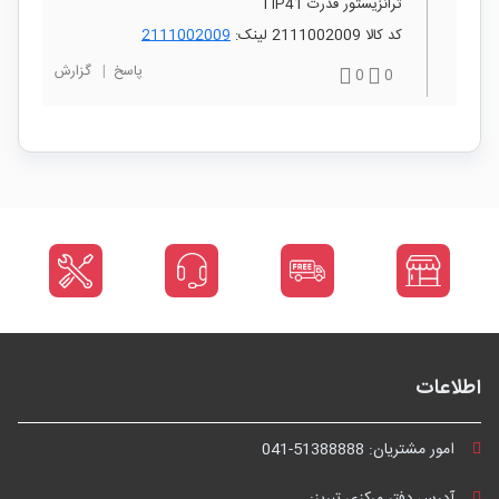
ترانزیستور قدرت TIP41
کد کالا 2111002009 لینک:
2111002009
پاسخ
|
گزارش
0
0
اطلاعات
امور مشتریان:
041-51388888
آدرس دفتر مرکزی تبریز: