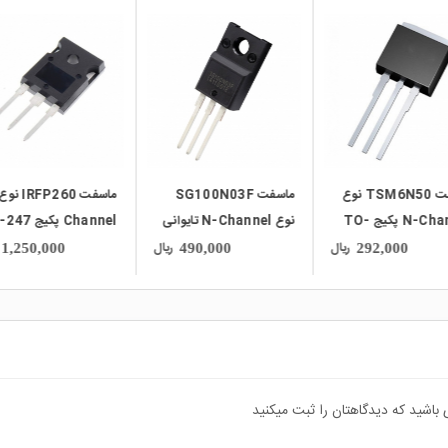
local_mall
local_mall
ماسفت TSM6N50 نوع
ماسفت SG100N03F
N-Channel پکیج TO-
نوع N-Channel تایوانی
Channel پکیج TO-247
مارک SiliconGear پکیج
ریال
ریال
1,250,000
490,000
292,000
TO-220FP
 باشید که دیدگاهتان را ثبت میکنید