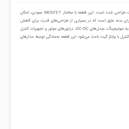
ماسفت MTE65N15FP از نوع N-Channel Power MOSFET ساخت شرکت CYStek است که برای کنترل و قطع‌و‌وصل جریان در مدارهای قدرت طراحی شده است. این قطعه با ساختار MOSFET عمودی، امکان
ی‌کند. پکیج TO-220FP علاوه بر قابلیت نصب روی هیت‌سینک، دارای بدنه عایق است که در بسیاری از طراحی‌های قدرت برای کاهش
این ماسفت با تحمل ولتاژ درین-سورس 150V و جریان درین 15A برای استفاده در منابع تغذیه سوئیچینگ، مبدل‌های DC-DC، درایورهای موتور و تجهیزات کنترل
نترل با ولتاژ گیت باعث می‌شود این قطعه به‌سادگی توسط مدارهای