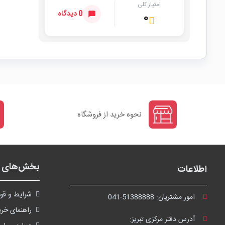
امتیاز کلی
0 دیدگاه
۰
نحوه خرید از فروشگاه
بخش‌های ف
اطلاعات
شرايط و قوا
امور مشتریان:
041-51388888
راهنمای خری
آدرس دفتر مرکزی تبریز: