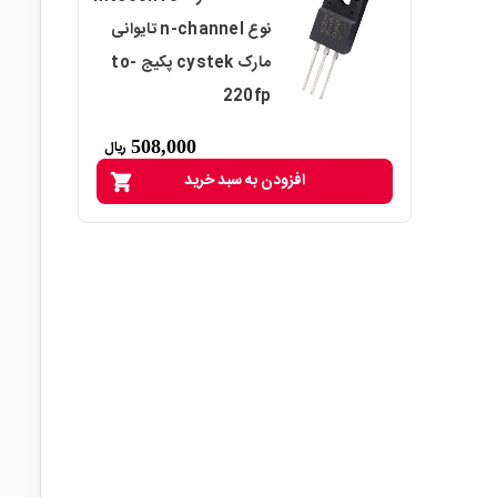
نوع n-channel تایوانی
مارک cystek پکیج to-
220fp
508,000
ریال
افزودن به سبد خرید
shopping_cart