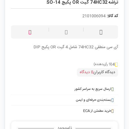
تراشه 74HC32 گیت OR پکیج SO-14
کد کالا:
2101006094
آی سی منطقی 74HC32 شامل 4 گیت OR پکیج DIP
4
(9 رأی‌دهنده)
دیدگاه کاربران
0 دیدگاه
ارسال سریع به سراسر کشور
بسته‌بندی حرفه‌ای و ایمن
خرید مطمئن از ECA
ناموجود