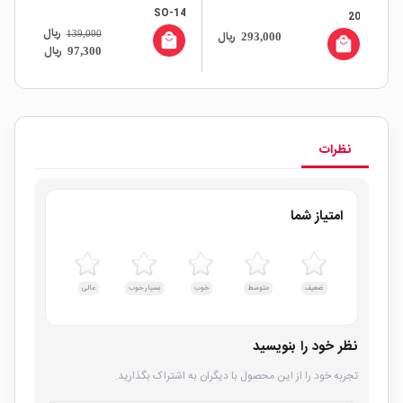
SO-14
20
پکیج DIP ما
ریال
ال
ریال
139,000
293,000
local_mall
all
local_mall
ریال
97,300
نظرات
امتیاز شما
ضعیف
متوسط
خوب
بسیار خوب
عالی
نظر خود را بنویسید
تجربه خود را از این محصول با دیگران به اشتراک بگذارید.