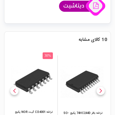
10 کالای مشابه
30%
تراشه CD4001 گیت NOR پکیج
تراشه بافر 74HC244D پکیج SO-