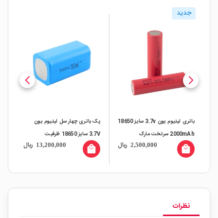
جدید
3 سایز 18500
باتری لیتیوم یون 3.7v سایز 18650
پک باتری چهار سل لیتیوم یون
2000mAh سرتخت مارک
3.7V سایز 18650 ظرفیت
ال
ریال
ریال
13,200,000
2,500,000
BESTON
15000mAh
ضری
all
local_mall
local_mall
نظرات