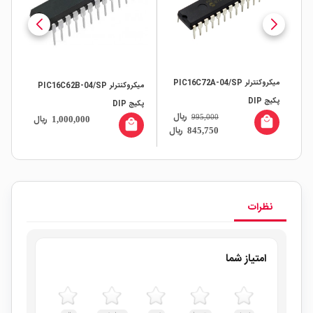
میکروکنترلر PIC16C72A-04/SP
میکروکنترلر PIC16C62B-04/SP
پکیج DIP
پکیج DIP
ریال
995,000
ریال
1,000,000
local_mall
local_mall
ریال
845,750
نظرات
امتیاز شما