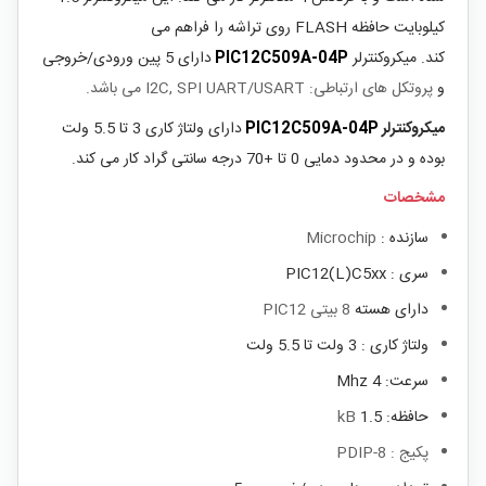
کیلوبایت حافظه FLASH روی تراشه را فراهم می
کند.
میکروکنترلر
PIC12C509A-04P
دارای 5 پین ورودی/خروجی
و
پروتکل های ارتباطی: I2C, SPI UART/USART می باشد.
میکروکنترلر
PIC12C509A-04P
دارای ولتاژ کاری 3 تا 5.5 ولت
بوده و در محدود دمایی 0 تا +70 درجه سانتی گراد کار می کند.
مشخصات
سازنده :
Microchip
سری : PIC12(L)C5xx
دارای هسته
8 بیتی PIC12
ولتاژ کاری : 3 ولت تا 5.5 ولت
سرعت: 4 Mhz
حافظه: 1.5
kB
پکیج : PDIP-8