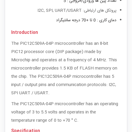
تعداد پین ها ورودی/خروجی : 5
پروتکل های ارتباطی: I2C, SPI, UART/USART
دمای کاری : 0 تا +70 درجه سانتیگراد
Introduction
The PIC12C509A-04P microcontroller has an 8-bit
PIC12 processor core (DIP package) made by
Microchip and operates at a frequency of 4 MHz. This
microcontroller provides 1.5 KB of FLASH memory on
the chip. The PIC12C509A-04P microcontroller has 5
input / output pins and communication protocols: I2C,
SPI UART / USART.
The PIC12C509A-04P microcontroller has an operating
voltage of 3 to 5.5 volts and operates in the
temperature range of 0 to +70 ° C.
Specification