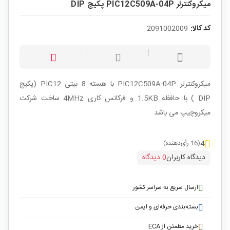
میکروکنترلر PIC12C509A-04P پکیج DIP
کد کالا:
2091002009
میکروکنترلر
PIC12C509A-04P
با هسته 8 بیتی PIC12 (پکیج
DIP ) با حافظه 1.5KB و فرکانس کاری 4MHz ساخت شرکت
میکروچیپ می باشد
4
(16 رأی‌دهنده)
دیدگاه کاربران
0 دیدگاه
ارسال سریع به سراسر کشور
بسته‌بندی حرفه‌ای و ایمن
خرید مطمئن از ECA