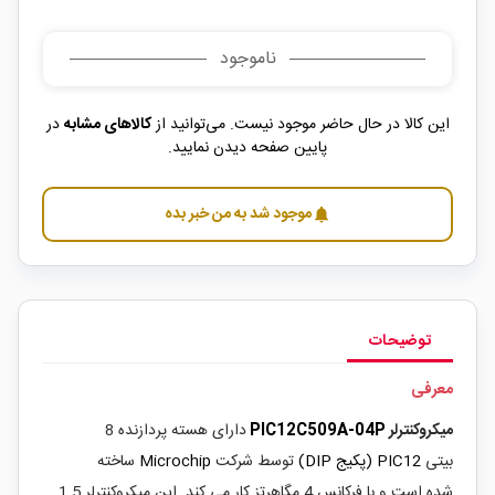
ناموجود
این کالا در حال حاضر موجود نیست. می‌توانید از
کالاهای مشابه
در
پایین صفحه دیدن نمایید.
موجود شد به من خبر بده
notifications
توضیحات
معرفی
میکروکنترلر
PIC12C509A-04P
دارای هسته پردازنده 8
بیتی
PIC12 (پکیج DIP)
توسط شرکت
Microchip
ساخته
شده
است و با فرکانس 4 مگاهرتز کار می کند. این میکروکنترلر 1.5