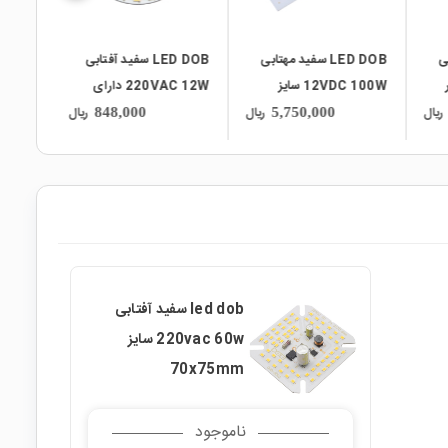
بی
LED DOB سفید آفتابی
LED DOB سفید آفتابی
220VAC 12W دارای
220VAC 30W دارای
مدار محافظتی Anti
مدار محافظتی Anti
ریال
ریال
ریال
1,650,000
848,000
Surge گرد قطر 51mm
Surge سایز 62x59mm
led dob سفید آفتابی
220vac 60w سایز
70x75mm
ناموجود