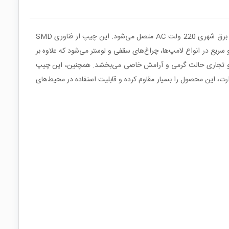
ال‌ای‌دی 60 وات 220 ولت آفتابی خازن دار مدل DOB یک منبع نوری قدرتمند و کارآمد است که بدون نیاز به درایور خارجی عمل می‌کند و مستقیماً به برق شهری 220 ولت AC متصل می‌شود. این چیپ از فناوری SMD
نوسانات برق است. طراحی DOB (بدون نیاز به درایور) باعث نصب آسان و سریع در انواع لامپ‌ها، چراغ‌های سقفی و لوستر می‌شود که علاوه بر
 نور آفتابی به محیط‌های داخلی، فضاهای اداری و تجاری حالت گرمی و آرامش خاصی می‌بخشد. همچنین، این چیپ
ارت، این محصول را بسیار مقاوم کرده و قابلیت استفاده در محیط‌های