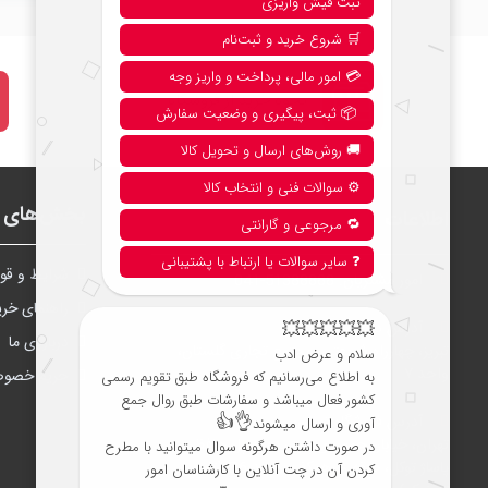
نحوه خرید از فروشگاه
بخش‌های ف
اطلاعات
شرايط و قوا
امور مشتریان:
041-51388888
راهنمای خری
آدرس دفتر مرکزی تبریز:
درباره‌ی ما
تبریز، چهارراه شریعتی، مجتمع تجاری گلستان،
واحد ۷
حریم خصو
آدرس فروشگاه تهران:
تهران، خیابان جمهوری، نرسیده به پل حافظ،
پاساژ توکل، طبقه زیرهمکف، واحد B6 (تاپ