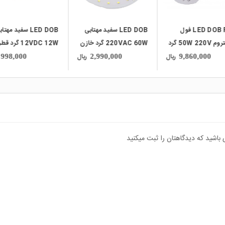
LED DOB سفید مهتابی
LED DOB سفید مهتابی
LED DOB سفید مهتا
220VAC 60W گرد خازن
12VDC 12W گرد قطر
12VDC 100W سایز
130mm
39mm
85x170mm
ریال
ریال
5,750,000
998,000
2,990,000
 باشید که دیدگاهتان را ثبت میکنید