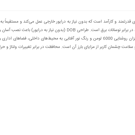
2835 بهره می‌برد و با داشتن خازن داخلی، تثبیت‌کننده ولتاژ و محافظ در برابر 
صرفه‌جویی در زمان، کاهش هزینه‌های کلی پروژه را به همراه دارد. میزان روشنایی 6000 لومن و رنگ
 سلامت چشمان کاربر از مزایای بارز آن است. محافظت در برابر تغییرات ولتاژ و حر