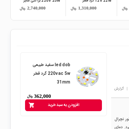
220V 25W براکتی سایز
12VDC 12W گرد قطر
29x3cm دارای مدار
39mm
ریال
ریال
ریال
998,000
2,740,000
محافظتی Anti Surge
led dob سفید طبیعی
220vac 5w گرد قطر
31mm
|
گزارش
362,000
ریال
افزودن به سبد خرید
shopping_cart
ور نچرال
یرد. دمای