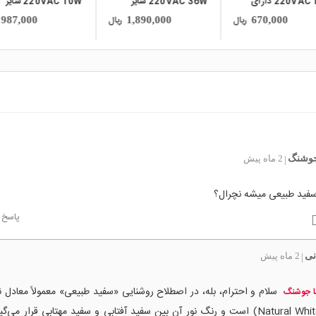
220VAC 36W سایز
220VAC 10W سایز
12V 22W گرد قطر
50x5
50x33mm دارای مدار
52mm
ریال
ریال
1,310,000
987,000
1,890,000
محافظتی Anti Surge
جوشنگ
2 ماه پیش
|
 سفید طبیعی میشه نچرال؟
پاسخ
نی
2 ماه پیش
|
سلام و احترام، بله، در اصطلاح روشنایی «سفید طبیعی» معمولاً معادل ن
ا جوشنگ
(Natural White) است و رنگ نور آن بین سفید آفتابی و سفید مهتابی قرار می‌گ