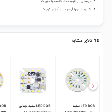
روشنایی راهرو، کمد، قفسه یا کابینت
کاربرد در چراغ خواب یا آباژور کوچک
10 کالای مشابه
local_mall
local_mall
local_mall
LED DOB سفید مهتابی
LED DOB سفید طبیعی