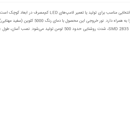
دلیل حذف درایور خارجی، فضای نصب کمتر و هزینه تول