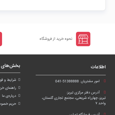
نحوه خرید از فروشگاه
بخش‌های ف
اطلاعات
شرايط و قوا
امور مشتریان:
041-51388888
راهنمای خری
آدرس دفتر مرکزی تبریز:
درباره‌ی ما
تبریز، چهارراه شریعتی، مجتمع تجاری گلستان،
واحد ۷
حریم خصو
آدرس فروشگاه تهران: