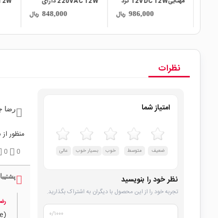
مهتابی12VDC 12W گرد
220VAC 12W دارای
220VAC 12W دارای
مدار محافظتی Anti
مدار محافظتی Anti
0mm
ریال
ریال
ریال
670,000
848,000
Surge سایز 35x37mm
Surge قطر 51mm
نظرات
امتیاز شما
رضا 
منظور از
ضعیف
متوسط
خوب
بسیار خوب
عالی
0
0
پشتیبا
نظر خود را بنویسید
تجربه خود را از این محصول با دیگران به اشتراک بگذارید.
رض
۰
/۱۰۰۰