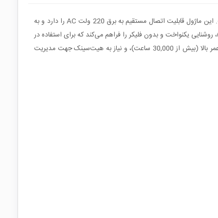
ماژول ال‌ای‌دی 5 وات با طراحی دایره‌ای و تکنولوژی DOB خازن‌دار، انتخابی مناسب برای تولید یا تعمیر لامپ‌های LED کم‌مصرف در ابعاد کوچک است. این ماژول قابلیت اتصال مستقیم به برق 220 ولت AC را دارد و به
ید پایین‌تری را به همراه دارد. نور خروجی این محصول با دمای رنگ 5000 کلوین (سفید مهتابی)، روشنایی یکنواخت و بدون فلیکر را فراهم می‌کند که برای استفاده در
محیط‌های خانگی و عمومی بسیار مناسب است. با وجود 6 عدد چیپ SMD 2835، شدت روشنایی حدود 500 لومن تولید می‌شود. نصب آسان، طول عمر بالا (بیش از 30,000 ساعت)، و نیاز به هیت‌سینک جهت مدیریت