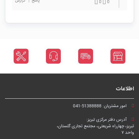
پاسخ
|
گزارش
0
0
اطلاعات
امور مشتریان:
041-51388888
آدرس دفتر مرکزی تبریز:
تبریز، چهارراه شریعتی، مجتمع تجاری گلستان،
واحد ۷