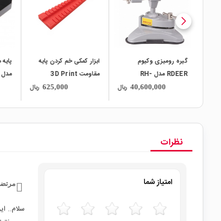
ر به
گیره رومیزی وکیوم
ابزار کمکی خم کردن پایه
پایه 
RDEER مدل RH-
مقاومت 3D Print
مدل 936
مدل
003/005
ریال
ریال
ریال
625,000
40,600,000
نظرات
امتیاز شما
مرتضی
سلام.. ا