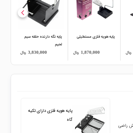
پایه هویه فلزی مستطیلی
پایه نگه دارنده حلقه سیم
لحیم
ریال
ریال
ریال
3,830,000
1,870,000
پایه هویه فلزی دارای تکیه
گاه
ژش راضی