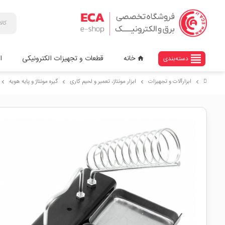
view_headline
خانه
قطعات و تجهیزات الکترونیکی
ا
دسته‌بندی
home
ابزارآلات و تجهیزات
ابزار مونتاژ، تعمیر و لحیم کاری
گیره مونتاژ و پایه هویه
chevron_right
chevron_right
chevron_right
chevron_right