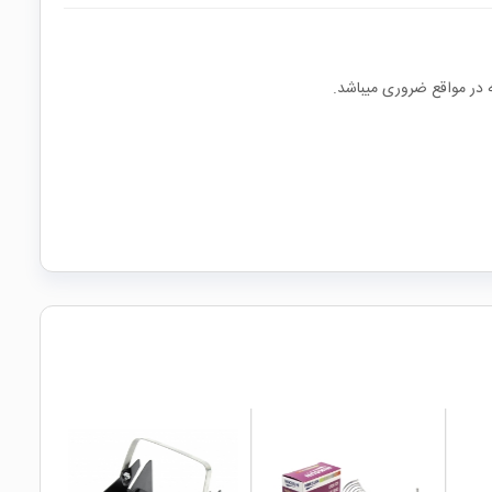
ه در مواقع ضروری میباشد.
local_mall
local_mall