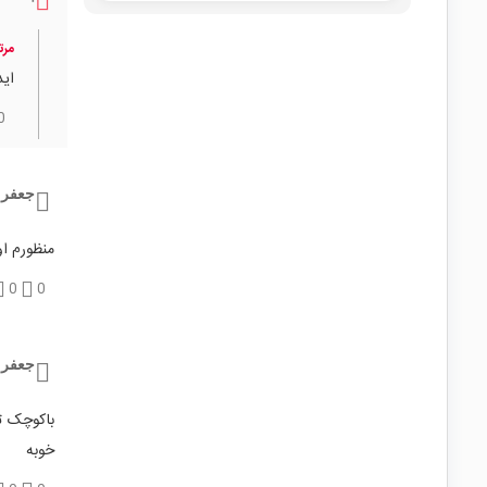
مرت
اید
0
جعفر 
منظورم او
0
0
جعفر 
باکوچک ت
خوبه