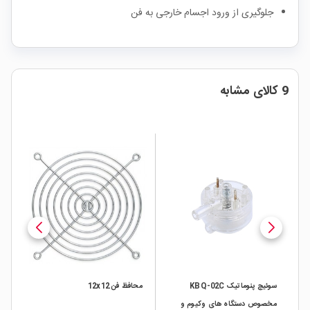
جلوگیری از ورود اجسام خارجی به فن
9 کالای مشابه
سوئیچ پنوماتیک KBQ-02C
محافظ فن 12x12
گارد
مخصوص دستگاه های وکیوم و