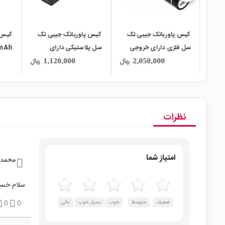
ک X3 با دو
کیس پاوربانک جیبی تک
کیس پاوربانک جیبی تک
کیس 
اه
سل فلزی دارای خروجی
سل پلاستیکی دارای
5V 1A
خروجی 5V 1A
ریال
ریال
ریال
1,120,000
2,050,000
و برد 4 باتری مدل X
نظرات
امتیاز شما
محمد
سلام خست
ضعیف
متوسط
خوب
بسیار خوب
عالی
0
0