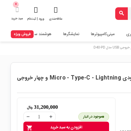
0
search
سبد خرید
علاقه‌مندی
ورود | ثبت‌نام
ری
مینی‌کامپیوترها
نمایشگرها
هوشمند سازی
فروش ویژه
کیس پاوربانک 40 سلولی 120000mAh مگاپاور با ورودی Micro - Type-C - Lightning و چهار خروجی
31,200,000
ریال
موجود در انبار
remove
add
افزودن به سبد خرید
shopping_cart