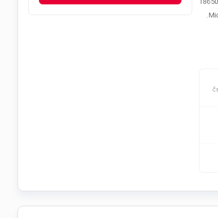
س پاوربانک مگاپاور 120000mAh مناسب نصب 40 عدد سلول 18650
وع