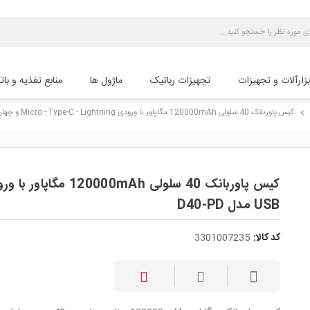
بزارآلات و تجهیزات
تجهیزات رباتیک
ماژول ها
منابع تغذیه و بات
کیس پاوربانک 40 سلولی 120000mAh مگاپاور با ورودی Micro - Type-C - Lightning و چهار خروجی USB مدل D40-PD
chevron_right
USB مدل D40-PD
کد کالا:
3301007235