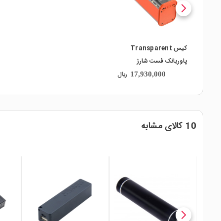
کیس Transparent
پاوربانک فست شارژ
20000mAh با خروجی
ریال
17,930,000
USB مدل BQ-S18PD
10 کالای مشابه
local_mall
local_mall
local_mall