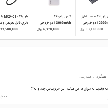
پاوربانک فست شارژ
کیس پاوربانک
پاوربانک MXD-01 با
12000mAh دو خروجی
13000mAh دو خروجی
باتری قابل تعویض و شا
USB به همراه نشانگر شارژ
USB به همراه نمایشگر و
سریع 22.5 وات
ریال
ریال
33,500,000
6,370,000
13,100,000
JZ
برد 5 باتری
 عسگری
1 هفته پیش
|
ه نباشید یه سوال به من میگید این خروجیاش چند واته؟؟
پاسخ