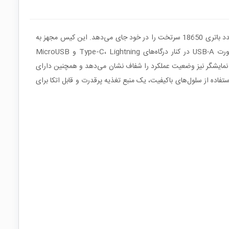
کیس پاوربانک مدل D40-PD نیترو شارژ یک محفظه‌ی حرفه‌ای و پرظرفیت برای ساخت پاوربانک‌های سفارشی فوق‌قدرتمند است که قابلیت نصب 40 عدد باتری 18650 سرتخت را در خود جای می‌دهد. این کیس مجهز به
یک ماژول هوشمند مدیریت انرژی است که امکان شارژ و دشارژ ایمن سلول‌ها، تبدیل ولتاژ پایدار و خروجی چندگانه را فراهم می‌کند. وجود چهار پورت USB-A در کنار درگاه‌های Type‑C، Lightning و MicroUSB
اه ایجاد می‌کند. چیپ داخلی از شارژ سریع چند پروتکل مانند QC، PD، AFC و FCP پشتیبانی می‌کند و نمایشگر نیز وضعیت عملکرد را شفاف نشان می‌دهد و همچنین دارای
 استفاده از سلول‌های باکیفیت، یک منبع تغذیه پرقدرت و قابل اتکا برای