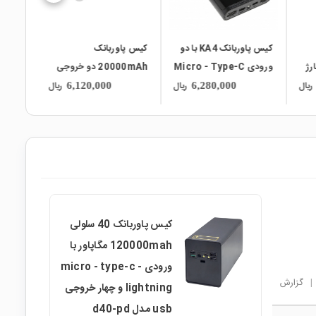
کیس پاوربانک KA4 با دو
کیس پاوربانک
رژ
ورودی Micro - Type-C
20000mAh دو خروجی
و دو خروجی USB
USB به همراه نمایشگر و
قابلیت
ریال
ریال
ریال
6,120,000
6,280,000
برد 8 باتری مدل C18
16-Qi
کیس پاوربانک 40 سلولی
120000mah مگاپاور با
ورودی micro - type-c -
|
گزارش
lightning و چهار خروجی
usb مدل d40-pd