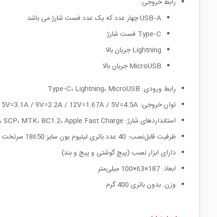
رابط خروجی:
USB‑A چهار عدد که یک عدد فست شارژ می باشد
Type‑C فست شارژ
Lightning جریان بالا
MicroUSB جریان بالا
رابط ورودی: Type‑C، Lightning، MicroUSB
توان خروجی: 5V=3.1A / 9V=2.2A / 12V=1.67A / 5V=4.5A
استانداردهای شارژ: QC3.0، PD3.0، AFC، FCP، SCP، MTK، BC1.2، Apple Fast Charge
ظرفیت قابل‌نصب: 40 عدد باتری لیتیوم یون سایز 18650 سرتخت
دارای ابزار نصب (پیچ گوشتی و پیچ و بند)
ابعاد: 187×63×100 میلی‌متر
وزن: بدون باتری 400 گرم