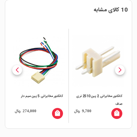
10 کالای مشابه
کانکتور مخابراتی 2 پین 2510 نری
کانکتور مخابراتی 5 پین سیم دار
صاف
ماد
ال
ریال
ریال
274,000
9,700
all
local_mall
local_mall