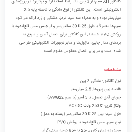
کانکتور XH سیم‌دار 3 پین یک رابط استاندارد و پرکاربرد در پروژه‌های
الکترونیکی است. این کانکتور از نوع مادگی با فاصله پایه 2.5
میلی‌متر بوده و به همراه سه سیم قرمز، مشکی و زرد ارائه می‌شود.
سیم‌ها معمولاً با طول 25 تا 30 سانتی‌متر و از جنس مس قلع‌اندود با
روکش PVC هستند. این کانکتور برای اتصال آسان و سریع به
بردهای مدار چاپی، ماژول‌ها و سایر تجهیزات الکترونیکی طراحی
شده است و در برابر اتصال معکوس مقاوم است.
مشخصات
نوع کانکتور: مادگی 3 پین
فاصله بین پین‌ها: 2.5 میلی‌متر
جریان قابل تحمل: تا 3 آمپر (با سیم AWG22)
ولتاژ کاری: تا 250 ولت AC/DC
طول سیم: بین 25 تا 30 سانتی‌متر (بسته به مدل)
نوع سیم: مس قلع‌اندود با روکش PVC
محدوده دمای کاری: -25 تا +85 درجه سانتی‌گراد