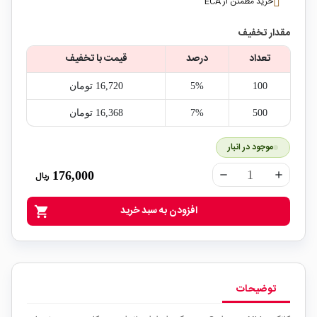
خرید مطمئن از ECA
مقدار تخفیف
تعداد
درصد
قیمت با تخفیف
100
5%
16,720‎ تومان
500
7%
16,368‎ تومان
موجود در انبار
176,000
ریال
remove
add
افزودن به سبد خرید
shopping_cart
توضیحات