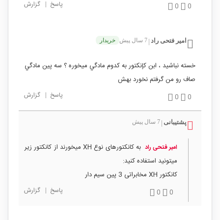
پاسخ
|
گزارش
0
0
امیر فتحی راد
7 سال پیش
خریدار
|
خسته نباشيد ، ابن كإنكتور به كدوم مادگي ميخوره ؟ سه پين مادگي
صاف رو من گرفتم نخورد بهش
پاسخ
|
گزارش
0
0
پشتیبانی
7 سال پیش
|
به کانکتورهای نوع XH میخورند از کانکتور زیر
امیر فتحی راد
میتونید استفاده کنید:
کانکتور XH مخابراتی 3 پین سیم دار
پاسخ
|
گزارش
0
0