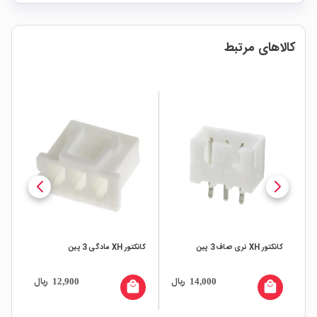
کالاهای مرتبط
کانکتور XH نری صاف 3 پین
کانکتور XH مادگی 3 پین
ریال
ریال
12,900
14,000
local_mall
local_mall