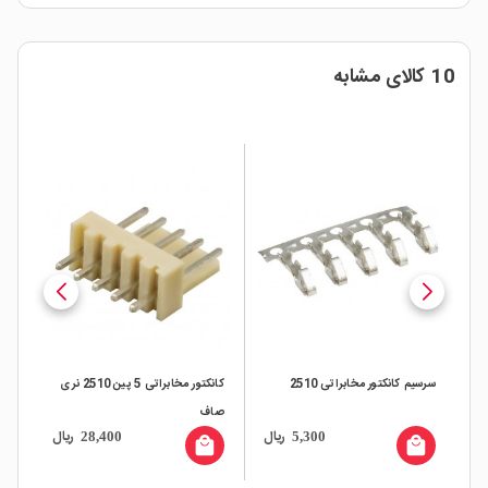
10 کالای مشابه
سرسیم کانکتور مخابراتی 2510
کانکتور مخابراتی 5 پین 2510 نری
کانکتور H
صاف
ال
ریال
ریال
28,400
5,300
all
local_mall
local_mall