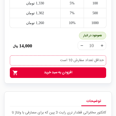
100
5%
1,330‎ تومان
500
7%
1,302‎ تومان
1000
10%
1,260‎ تومان
موجود در انبار
14,000
ریال
remove
add
حداقل تعداد سفارش 10 است
افزودن به سبد خرید
shopping_cart
توضیحات
کانکتور مخابراتی قفلدار نری رایت 3 پین که برای مصارفی با ولتاژ تا