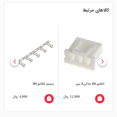
کالاهای مرتبط
کانکتور XH مادگی 3 پین
سرسیم کانکتور XH
ریال
ریال
4,900
12,900
local_mall
local_mall