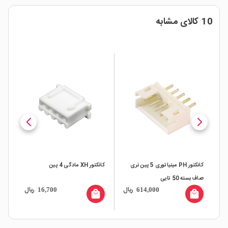
10 کالای مشابه
کانکتور PH مینیاتوری 5 پین نری
کانکتور XH مادگی 4 پین
صاف بسته 50 تایی
نری
ال
ریال
ریال
16,700
614,000
all
local_mall
local_mall