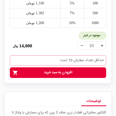
100
5%
1,330‎ تومان
500
7%
1,302‎ تومان
1000
10%
1,260‎ تومان
موجود در انبار
14,000
ریال
remove
add
حداقل تعداد سفارش 10 است
افزودن به سبد خرید
shopping_cart
توضیحات
کانکتور مخابراتی قفلدار نری صاف 3 پین که برای مصارفی با ولتاژ تا