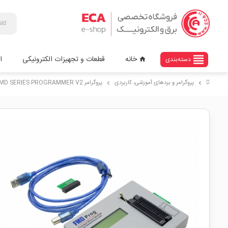
view_headline
خانه
قطعات و تجهیزات الکترونیکی
ا
دسته‌بندی
home
پروگرامر و بردهای آموزشی، کاربردی
پروگرامر MS8 & FMD SERIES PROGRAMMER V2
chevron_right
chevron_right