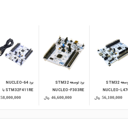
local_mall
local_mall
برد توسعه STM32
برد توسعه STM32
برد NUCLEO-64
NUCLEO-L47
NUCLEO-F303RE
STM32F411RE با
پشتیبانی از آردوینو
ریال
ریال
58,000,000
46,600,000
56,100,000