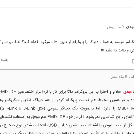
هدی
9 ماه پیش
|
با این پروگرامر میشه به عنوان دیباگر یا پروگرام از طریق ide میکرو اقدام کرد
ردم نشد که نشد !!!
پاسخ
نی
9 ماه پیش
|
 مهدی
ه و در همین محیط هم قابلیت پروگرام کردن و هم دیباگ آنلاین میکروکنترلر
MS8/FMD 
IDEهای رایج شناسایی نمی‌شود. اگر در خود FMD IDE هم موفق به استفا
مشکل از نصب نبودن یا اشتباه نصب شدن درایور USB، انتخاب نشدن نو
تنظیمات نرم‌افزار، یا ناسازگاری نسخه FMD IDE با ورژن سخت‌افزار پروگرا