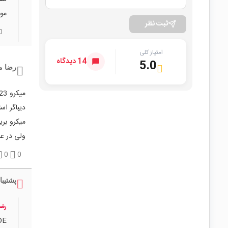
موا
ثبت نظر
0
امتیاز کلی
14 دیدگاه
5.0
رضا م
دیباگر است
ولی در ع
0
0
پشتیبا
رضا