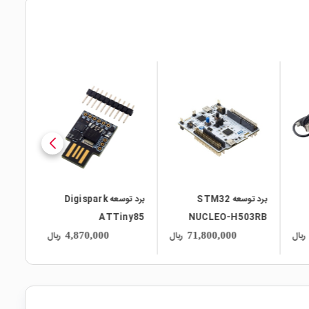
local_mall
local_mall
local_mall
برد توسعه STM32
برد توسعه Digispark
V11
ATTiny85
NUCLEO-H503RB
ریال
ریال
ریال
4,870,000
71,800,000