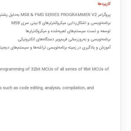
کاربردها
پروگرامر MS8 & FMD SERIES PROGRAMMER V2 به‌دلیل پشتیبانی گسترده از میکروکنترلرهای سری MS8 و قابلیت‌های متنوع، در زمینه‌های مختلفی کاربرد دارد. از جمله:
برنامه‌نویسی و اشکال‌زدایی میکروکنترلرهای 8 بیتی سری MS8
توسعه و تست سیستم‌های تعبیه‌شده و میکروکنترلرها
برنامه‌نویسی و به‌روزرسانی فریم‌ویر دستگاه‌های الکترونیکی
آموزش و یادگیری در زمینه برنامه‌نویسی تراشه‌ها و سیستم‌های دیجیت
 programming of 32bit MCUs of all series of 8bit MCUs of
 such as code editing, analysis, compilation, and