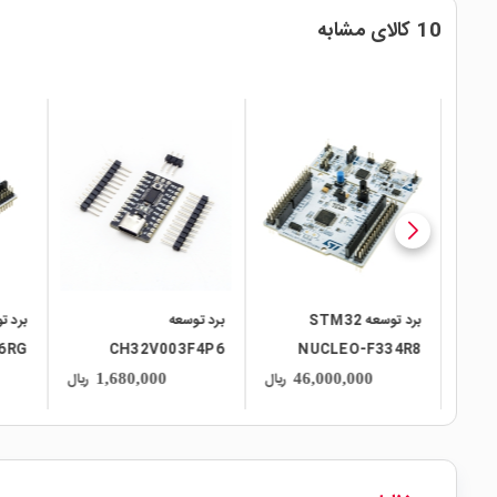
10 کالای مشابه
local_mall
local_mall
local_mall
برد توسعه STM32
برد توسعه
6RG
CH32V003F4P6
NUCLEO-F334R8
RISC-V
ریال
ریال
ریال
1,680,000
46,000,000