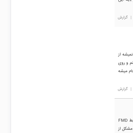
|
گزارش
 ریخت و نمیشه از
کنم و روی
ر انجام میشه
|
گزارش
سلام و احترام، در میکروکنترلر FT61EC23 زمانی که فرایند دانلود در محیط FMD
 مشکل از