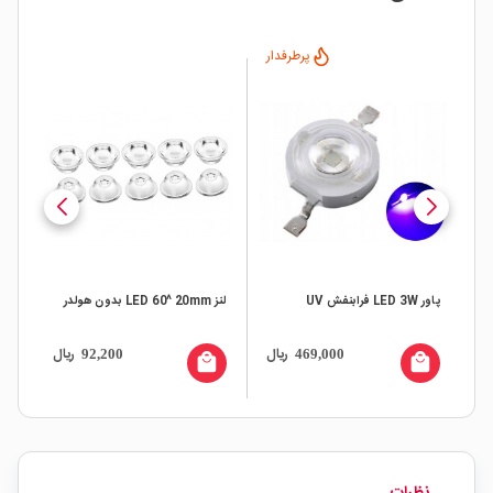
پرطرفدار
پاور LED 3W فرابنفش UV
لنز LED 60^ 20mm بدون هولدر
پلا
ال
ریال
ریال
92,200
469,000
all
local_mall
local_mall