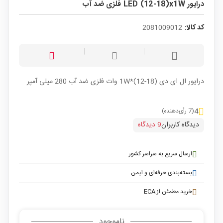
درایور LED (12-18)x1W فلزی ضد آب
کد کالا:
2081009012
درایور ال ای دی 1W*(12-18) وات فلزی ضد آب 280 میلی آمپر
4
(7 رأی‌دهنده)
دیدگاه کاربران
9 دیدگاه
ارسال سریع به سراسر کشور
بسته‌بندی حرفه‌ای و ایمن
خرید مطمئن از ECA
ناموجود