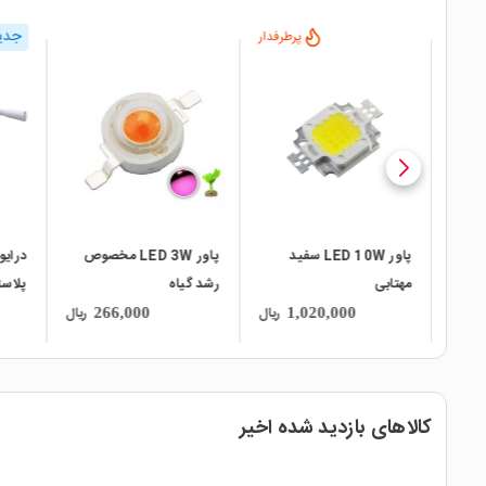
جدی
پرطرفدار
local_mall
local_mall
local_mall
پاور LED 10W سفید
پاور LED 3W مخصوص
مهتابی
رشد گیاه
پلاس
ریال
ریال
ریال
266,000
1,020,000
کالاهای بازدید شده اخیر