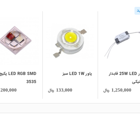
د
local_mall
local_mall
درایور 25W LED قابدار
پاور LED 1W سبز
LED RGB SMD پکی
تیکی
3535
ریال
ریال
200,000
133,000
1,250,000