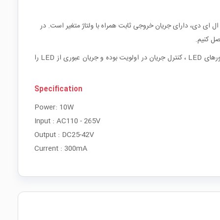
ر ال ای دی، دارای جریان خروجی ثابت همراه با ولتاژ متغیر است. در
صل کنیم.
لازم به ذکر است که ولتاژ ذکر شده برای درایورها، ولتاژ بی باری بوده و با توجه به نوع LED این ولتاژ دارای افت ولتاژ می باشد. با توجه به ساختار درایورهای LED ، کنترل جریان در اولویت بوده و جریان عبوری از LED را
Specification
Power: 10W
Input : AC110 - 265V
Output : DC25-42V
Current : 300mA