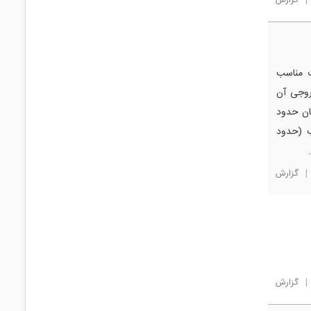
|
گزارش
ن درایور برای ماژول DOB با توان 50 وات مناسب
 توان خروجی آن
DOB  وات است. برای راه‌اندازی DOB با جریان حدود
 ثابت متناسب (حدود
|
گزارش
|
گزارش