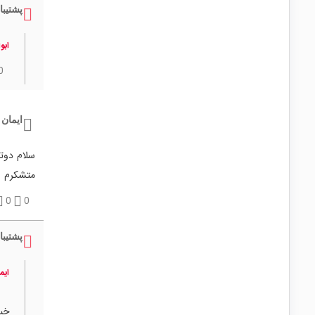
پشتیبا
ابو
0
ایمان
متشکرم
0
0
پشتیبا
ایم
خی