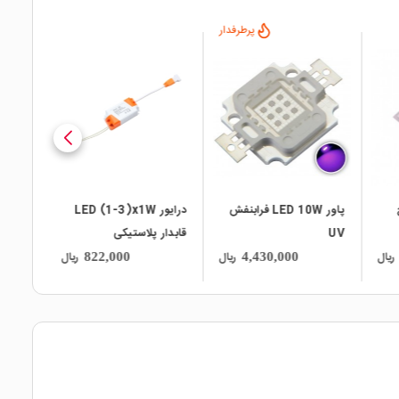
پرطرفدار
local_mall
local_mall
local_mall
ج
پاور LED 10W فرابنفش
درایور LED (1-3)x1W
درایور ED (8-24)x1W
UV
قابدار پلاستیکی
ریال
ریال
ریال
822,000
4,430,000