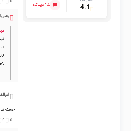
0
0
14 دیدگاه
4.1
پشتیبا
مهد
300mA) استفاده کنید 
0
ابوال
خسته نبا
0
0