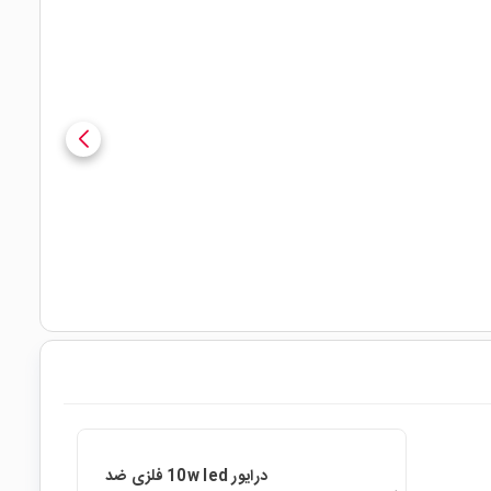
درایور 10w led فلزی ضد