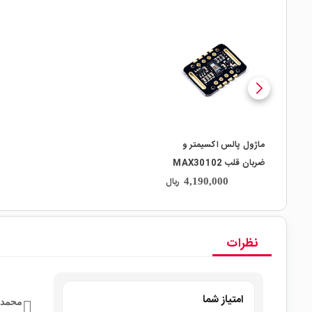
local_mall
ماژول پالس اکسیمتر و
ضربان قلب MAX30102
ریال
4,190,000
نظرات
امتیاز شما
محمدر