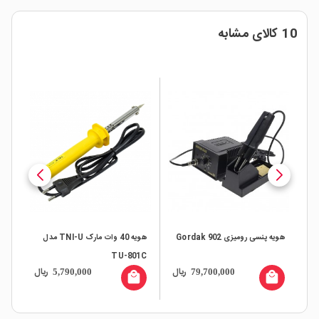
10 کالای مشابه
هویه پنسی رومیزی 902 Gordak
هویه 40 وات مارک TNI-U مدل
هویه 60 وات ا
TU-801C
ریال
ریال
5,790,000
79,700,000
all
local_mall
local_mall
ال