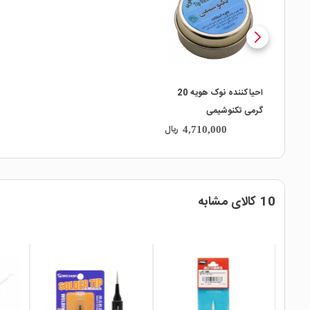
local_mall
احیاکننده نوک هویه 20
گرمی تکنوشیمی
ریال
4,710,000
10 کالای مشابه
local_mall
local_mall
local_mall