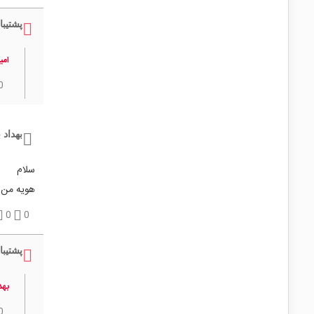
پشتیبا
امی
0
بهداد 
سلام
هویه من 
0
0
پشتیبا
بهد
0