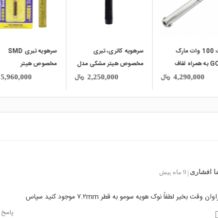
ه کاتری، تبری
سرهویه تبری SMD
المنت 40 وات مارک
ص هیتر مشکی مدل
مخصوص هیتر
GOOT به همراه لفاف
900M-
Mechanic طلایی مدل
فلزی
ریال
ریال
1,990,000
5,960,000
2,250,000
900M-T-CK
ا افشاری
9 ماه پیش
|
ن وقت بخیر لطفاً نوک هویه سومو به قطر ۷.۲mm موجود کنید سپاس
پاسخ