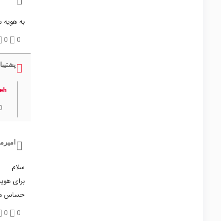
به هویه سومو مد
0
0
پشتیبا
leh
0
امیرم
سلام
حساس می
0
0