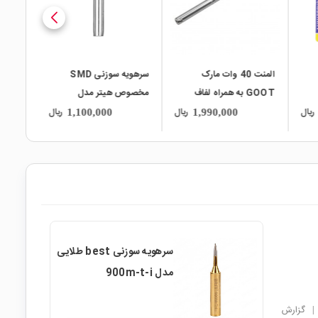
سرهویه سوزنی SMD
سرهویه مخصوص هیتر
مخصوص هیتر مدل
مدل 900M-T-B
900M-T-I ساده
ریال
ریال
ریال
950,000
1,100,000
سرهویه سوزنی best طلایی
مدل 900m-t-i
|
گزارش