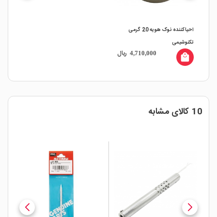
احیاکننده نوک هویه 20 گرمی
تکنوشیمی
ریال
4,710,000
local_mall
10 کالای مشابه