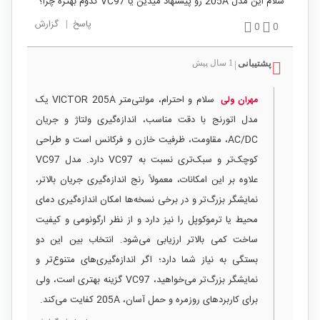
سلام این مدل 205A رو پیشنهاد میدین یا VC97 کدوم بهتره چرا؟
پاسخ
|
گزارش
0
0
پشتیبانی
1 سال پیش
|
سلام و احترام، مولتی‌متر VICTOR 205A یک
مهران ولی
مدل اتورنج با دقت مناسب، اندازه‌گیری ولتاژ و جریان
AC/DC، مقاومت، ظرفیت خازن و فرکانس است و طراحی
کوچک‌تر و سبک‌تری نسبت به VC97 دارد. مدل VC97
علاوه بر این امکانات، معمولاً رنج اندازه‌گیری جریان بالاتر،
نمایشگر بزرگ‌تر و در برخی نسخه‌ها امکان اندازه‌گیری دمای
محیط یا ترموکوپل را نیز دارد و از نظر ارگونومی و کیفیت
ساخت کمی بالاتر ارزیابی می‌شود. انتخاب بین این دو
بستگی به نیاز شما دارد؛ اگر اندازه‌گیری‌های متنوع‌تر و
نمایشگر بزرگ‌تر می‌خواهید، VC97 گزینه بهتری است، ولی
برای کاربردهای روزمره و حمل آسان، 205A کفایت می‌کند.