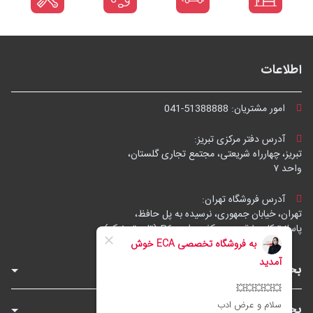
اطلاعات
امور مشتریان:
041-51388888
آدرس دفتر مرکزی تبریز:
تبریز، چهارراه شریعتی، مجتمع تجاری گلستان،
واحد ۷
آدرس فروشگاه تهران:
تهران، خیابان جمهوری، نرسیده به پل حافظ،
پاساژ توکل، طبقه زیرهمکف، واحد B6 (تاپ ترونیک)
بخش‌های فروشگاه
بخش‌های سایت