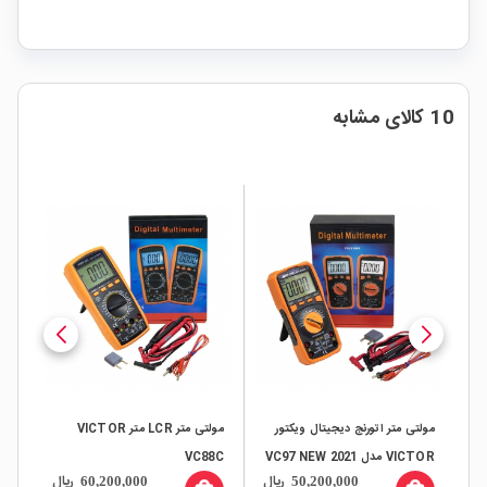
10 کالای مشابه
ار
مولتی متر اتورنج دیجیتال ویکتور
مولتی متر LCR متر VICTOR
مولت
VICTOR مدل VC97 NEW 2021
VC88C
ال
ریال
ریال
60,200,000
50,200,000