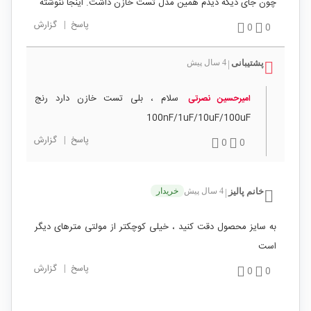
چون جای دیگه دیدم همین مدل تست خازن داشت. اینجا ننوشته
پاسخ
|
گزارش
0
0
پشتیبانی
4 سال پیش
|
سلام ، بلی تست خازن دارد رنج
امیرحسین نصرتی
100nF/1uF/10uF/100uF
پاسخ
|
گزارش
0
0
خانم پالیز
4 سال پیش
خریدار
|
به سایز محصول دقت کنید ، خیلی کوچکتر از مولتی مترهای دیگر
است
پاسخ
|
گزارش
0
0