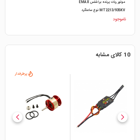
موتور ربات پرنده براشلس EMAX
MT2213/935KV نوع ساعتگرد
(CW)
ناموجود
10 کالای مشابه
پرطرفدار