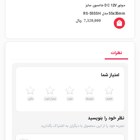
موتور DC 12V جانسون سایز
55x35mm مدل RS-555SH
ریال
7,320,000
local_mall
نظرات
امتیاز شما
ضعیف
متوسط
خوب
بسیار خوب
عالی
نظر خود را بنویسید
تجربه خود را از این محصول با دیگران به اشتراک بگذارید.
۰
/۱۰۰۰