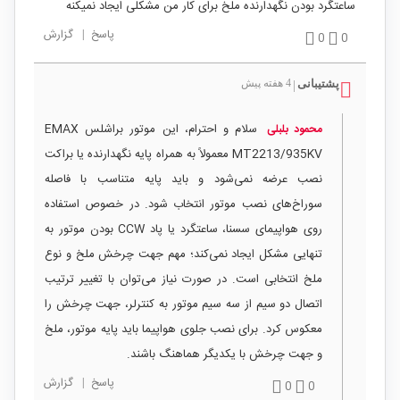
ساعتگرد بودن نگهدارنده ملخ برای کار من مشکلی ایجاد نمیکنه
پاسخ
|
گزارش
0
0
پشتیبانی
4 هفته پیش
|
سلام و احترام، این موتور براشلس EMAX
محمود بلبلی
MT2213/935KV معمولاً به همراه پایه نگهدارنده یا براکت
نصب عرضه نمی‌شود و باید پایه متناسب با فاصله
سوراخ‌های نصب موتور انتخاب شود. در خصوص استفاده
روی هواپیمای سسنا، ساعتگرد یا پاد CCW بودن موتور به
تنهایی مشکل ایجاد نمی‌کند؛ مهم جهت چرخش ملخ و نوع
ملخ انتخابی است. در صورت نیاز می‌توان با تغییر ترتیب
اتصال دو سیم از سه سیم موتور به کنترلر، جهت چرخش را
معکوس کرد. برای نصب جلوی هواپیما باید پایه موتور، ملخ
و جهت چرخش با یکدیگر هماهنگ باشند.
پاسخ
|
گزارش
0
0