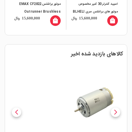
اسپید کنترلر 30 آمپر مخصوص
موتور براشلس EMAX CF2822
موتور های براشلس سری BLHELI
Outrunner Brushless
موت
ال
ریال
ریال
15,600,000
15,600,000
Motor
all
local_mall
local_mall
کالاهای بازدید شده اخیر