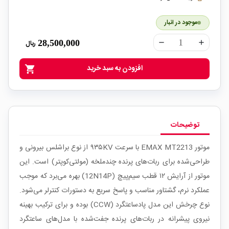
موجود در انبار
28,500,000
ریال
remove
add
افزودن به سبد خرید
shopping_cart
توضیحات
موتور EMAX MT2213 با سرعت ۹۳۵KV از نوع براشلس بیرونی و
طراحی‌شده برای ربات‌های پرنده چندملخه (مولتی‌کوپتر) است. این
موتور از آرایش ۱۲ قطب سیم‌پیچ (12N14P) بهره می‌برد که موجب
عملکرد نرم، گشتاور مناسب و پاسخ سریع به دستورات کنترلر می‌شود.
نوع چرخش این مدل پادساعتگرد (CCW) بوده و برای ترکیب بهینه
نیروی پیشرانه در ربات‌های پرنده جفت‌شده با مدل‌های ساعتگرد