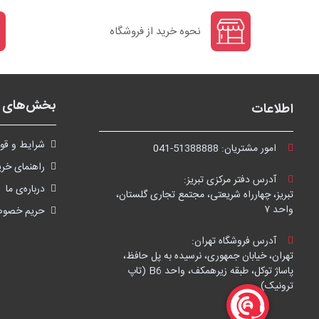
نحوه خرید از فروشگاه
بخش‌های ف
اطلاعات
شرايط و قوا
امور مشتریان:
041-51388888
راهنمای خری
آدرس دفتر مرکزی تبریز:
درباره‌ی ما
تبریز، چهارراه شریعتی، مجتمع تجاری گلستان،
واحد ۷
حریم خصو
آدرس فروشگاه تهران:
تهران، خیابان جمهوری، نرسیده به پل حافظ،
پاساژ توکل، طبقه زیرهمکف، واحد B6 (تاپ
ترونیک)