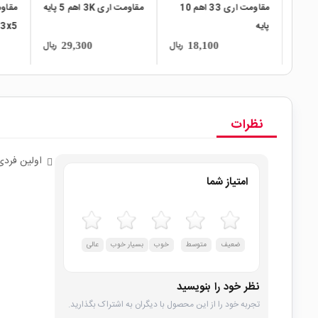
مقاومت اری 33 اهم 10
مقاومت اری 3K اهم 5 پایه
مقاومت اری 4.7K اهم
0603x5
پایه
ریال
ریال
ریال
4,100
29,300
نظرات
اولین فردی
امتیاز شما
ضعیف
متوسط
خوب
بسیار خوب
عالی
نظر خود را بنویسید
تجربه خود را از این محصول با دیگران به اشتراک بگذارید.