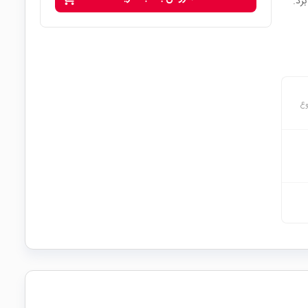
رد.
وع