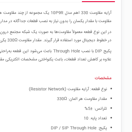
مقاومت با مقدار یکسان را بدون نیاز به نصب قطعات جداگانه در مدار
در خطوط دیجیتال مورد استفاده قرار گیرند. مقدار مقاومت 330Ω یکی از مقادیر پرکاربرد در مدارهای منطقی، رابط‌های میکروکنترلری و مدارهای سیگنال دیجیتال محسوب می‌شود.
پکیج DIP با نصب Through Hole باعث م
علاوه بر کاهش تعداد قطعات، باعث یکنواختی مشخصات الکتریکی مق
مشخصات
نوع قطعه: آرایه مقاومت (Resistor Network)
مقدار مقاومت هر المان: 330Ω
تلرانس: ±5%
تعداد پایه: 10
پکیج: DIP / SIP Through Hole