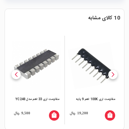
10 کالای مشابه
مقاومت اری 100K اهم 9 پایه
مقاومت اری 33 اهم مدل YC248
x4
ال
ریال
ریال
9,500
19,200
all
local_mall
local_mall