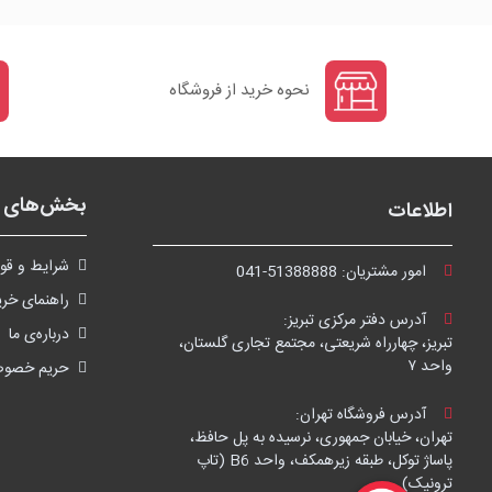
نحوه خرید از فروشگاه
بخش‌های ف
اطلاعات
شرايط و قوا
امور مشتریان:
041-51388888
راهنمای خری
آدرس دفتر مرکزی تبریز:
درباره‌ی ما
تبریز، چهارراه شریعتی، مجتمع تجاری گلستان،
واحد ۷
حریم خصو
آدرس فروشگاه تهران:
تهران، خیابان جمهوری، نرسیده به پل حافظ،
پاساژ توکل، طبقه زیرهمکف، واحد B6 (تاپ
ترونیک)