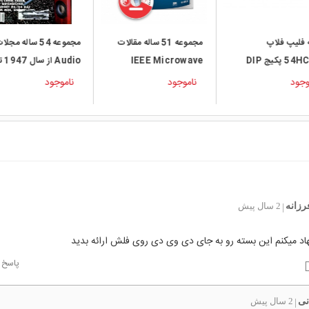
 فلیپ فلاپ
مجموعه 51 ساله مقالات
مجموعه 54 ساله مجل
 پکیج DIP
IEEE Microwave
Audio از سا
2000
Theory and
وجود
ناموجود
ناموجود
Techniques Society
از سال 1953 تا 2003
رزانه
2 سال پیش
|
اد میکنم این بسته رو به جای دی وی دی روی فلش ارائه بدید
پاسخ
نی
2 سال پیش
|