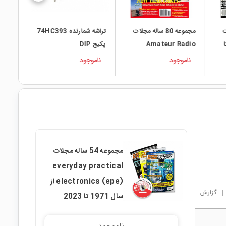
ات
مجموعه 80 ساله مجلات
تراشه شمارنده 74HC393
ل 1947 تا
Amateur Radio
پکیج DIP
[Australia] از سال
ناموجود
ناموجود
1933 تا 2012
مجموعه 54 ساله مجلات
everyday practical
electronics (epe) از
|
گزارش
سال 1971 تا 2023