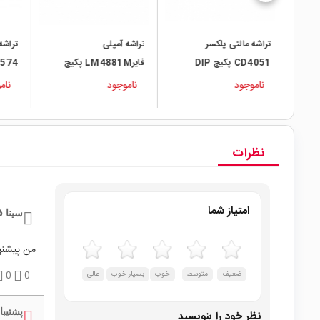
تراشه مالتی پلکسر
تراشه آمپلی
تراشه
CD4051 پکیج DIP
فایرLM4881M پکیج
54HC574
SO-8
ناموجود
ناموجود
نام
نظرات
امتیاز شما
سینا ف
من پیشنه
ضعیف
متوسط
خوب
بسیار خوب
عالی
0
0
پشتیبا
نظر خود را بنویسید