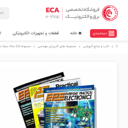
view_headline
خانه
قطعات و تجهیزات الکترونیکی
ا
دسته‌بندی
home
کتب و منابع آموزشی
مجموعه های کاربردی مهندسی
مجموعه 54 ساله مجلات Everyday Practical Electronics (EPE) از سال 1971 تا 2023
chevron_right
chevron_right
chevron_right