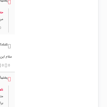
پشتیبا
حام
من 
0
Zolali
سلام این مبدل 
0
0
پشتیبا
li
متا
برا