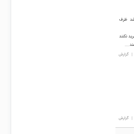
شد ظرف
ید نکنند
د....
|
گزارش
|
گزارش