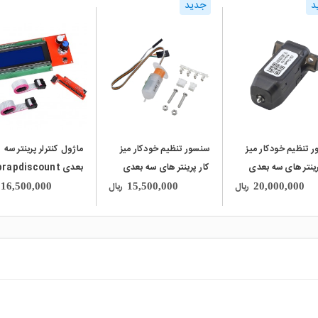
د
جدید
local_mall
local_mall
 تنظیم خودکار میز
سنسور تنظیم خودکار میز
ماژول کنترلر پرینتر سه
رینتر های سه بعدی
کار پرینتر های سه بعدی
بعدی rapdiscount
CR Touch مارک
مدل 3D Touch
با نمایشگر کاراکتری 4x20
ریال
ریال
16,500,000
15,500,000
20,000,000
Crea