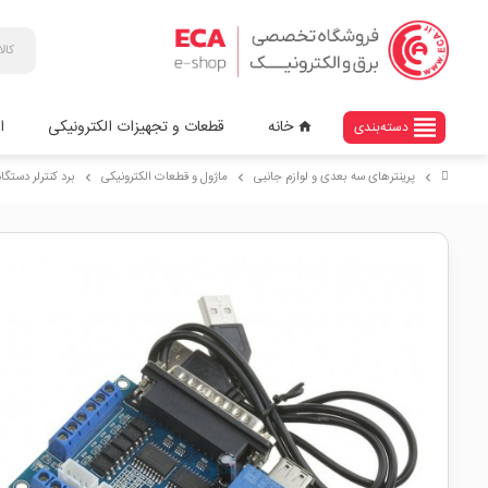
view_headline
خانه
قطعات و تجهیزات الکترونیکی
ا
دسته‌بندی
home
پرینترهای سه بعدی و لوازم جانبی
ماژول و قطعات الکترونیکی
برد کنترلر دستگاه CNC پنج محور با پشتیبانی از نرم افزار MACH3 دارای پو
chevron_right
chevron_right
chevron_right