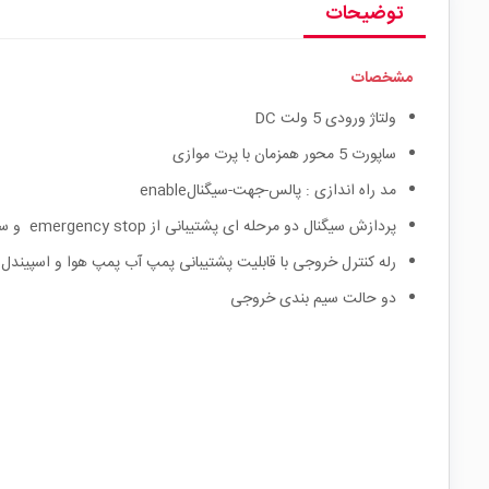
توضیحات
مشخصات
ولتاژ ورودی 5 ولت DC
ساپورت 5 محور همزمان با پرت موازی
مد راه اندازی : پالس-جهت-سیگنالenable
پردازش سیگنال دو مرحله ای پشتیبانی از emergency stop و سوییچ limit خروجی برش و غیره
رله کنترل خروجی با قابلیت پشتیبانی پمپ آب پمپ هوا و اسپیندل 
دو حالت سیم بندی خروجی