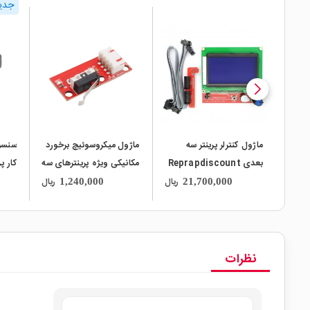
جدی
local_mall
local_mall
local_mall
ماژول کنترلر پرینتر سه
ماژول میکروسوئیچ برخورد
سنسور
بعدی Reprapdiscount
مکانیکی ویژه پرینترهای سه
کار پ
با نمایشگر گرافیکی
بعدی Mech Endstop
ریال
ریال
1,240,000
21,700,000
lity
v1.2
128x64
نظرات