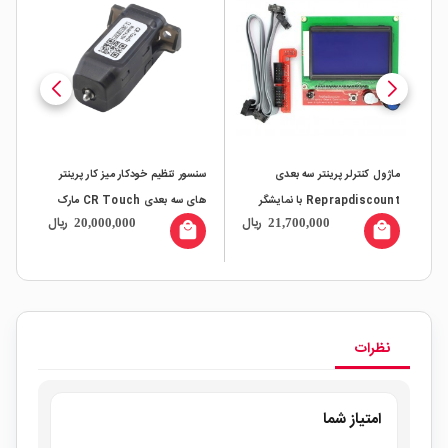
ماژول کنترلر پرینتر سه بعدی
سنسور تنظیم خودکار میز کار پرینتر
ماژ
Reprapdiscount با نمایشگر
های سه بعدی CR Touch مارک
ال
ریال
ریال
20,000,000
21,700,000
گرافیکی 128x64
Creality
کارا
all
local_mall
local_mall
نظرات
امتیاز شما