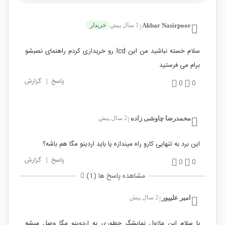
Akbar Nasirpoor
1 سال پیش
خریدار
|
سلام خسته نباشید من این lcd رو خریداری کردم راهنمای نصبشو
برام می فرستید
پاسخ
|
گزارش
0
0
محمدرضا چاوشی زاده
2 سال پیش
|
این برد به تنهایی کارو راه میندازه یا باید اردینو مگا هم باشه؟
پاسخ
|
گزارش
0
0
مشاهده پاسخ ها (1)
امیر علیپور
2 سال پیش
|
با سلام این ماژول نمایشگر چطوری به اردوینو مگا وصل میشه