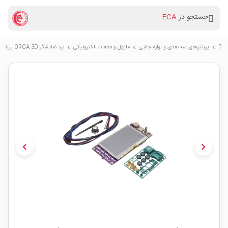
جستجو در
ECA
پرینترهای سه بعدی و لوازم جانبی
ماژول و قطعات الکترونیکی
برد نمایشگر ORCA 3D پرینتر سه بعدی تاچ رنگی ۴.۳ اینچ با قابلیت پرینت از روی فلش و رم
chevron_right
chevron_right
chevron_right
chevron_left
chevron_right