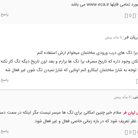
 تمامی فایلها www.eca.ir می باشد
پاسخ
0
ریان فر
6 ماه پیش
|
برا تگ های درب ورودی ساختمان میخوام ازش استفاده کنم
مکان وجود داره که تاریخ مصرف برا تگ ها بزارم و بعد اون تاریخ دیگه تگ کار نکنه؟
 توجه به شارژ ساختمان اینکارو کنم اونایی که شارژ نمیدن تگ شون غیر فعال شه
پاسخ
نی
6 ماه پیش
|
سلام خیر چنین امکانی برای تگ ها میسر نیست مگر اینکه در سمت دستگ
 آریان فر
نظر تعریف شود که در بازه زمانی خاصی فعال و غیر فعال شود.
پاسخ
0