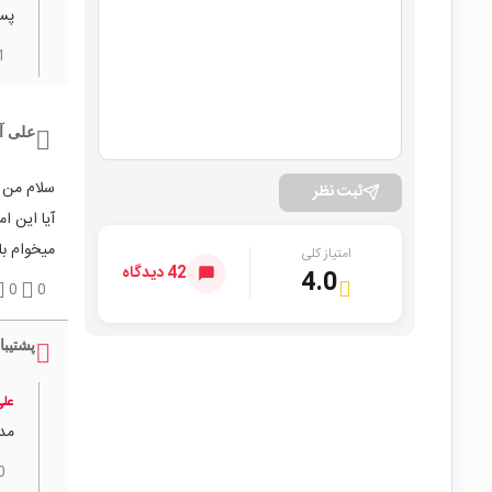
پسورد
1
علی آ
سلام من 
ثبت نظر
آیا این ا
میخوام با
امتیاز کلی
42 دیدگاه
4.0
0
0
پشتیبا
علی
مد 
0