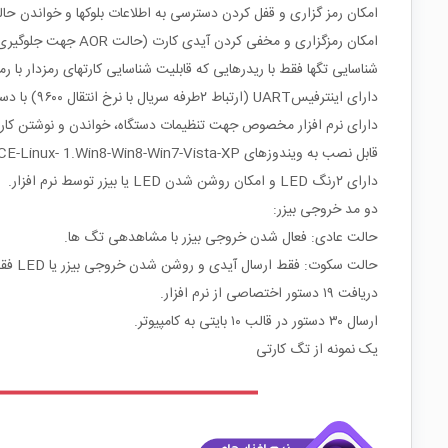
امکان رمز گزاری و قفل کردن دسترسی به اطلاعات بلوکها و خواندن حال
امکان رمزگزاری و مخفی کردن آیدی کارت (حالت AOR جهت جلوگیری از هک و کپی شدن تگ ها) و
شناسایی تگها فقط با ریدرهایی که قابلیت شناسایی کارتهای رمزدار با رمز 
دارای اینترفیسUART (ارتباط ۲طرفه سریال با نرخ انتقال ۹۶۰۰) با دستورات خوانا و خلاصه.
دارای نرم افزار مخصوص جهت تنظیمات دستگاه، خواندن و نوشتن کارته
قابل نصب به ویندوزهای WinCE-Linux- 1.Win8-Win8-Win7-Vista-XP (۳۲ و ۶۴ بیتی)
دارای ۲رنگ LED و امکان روشن شدن LED یا بیزر توسط نرم افزار.
دو مد خروجی بیزر:
حالت عادی: فعال شدن خروجی بیزر با مشاهدهی تگ ها.
حالت سکوت: فقط ارسال آیدی و روشن شدن خروجی بیزر یا LED فقط با دریافت دستور از نرم افزار.
دریافت ۱۹ دستور اختصاصی از نرم افزار.
ارسال ۳۰ دستور در قالب ۱۰ بایتی به کامپیوتر.
یک نمونه از تگ کارتی