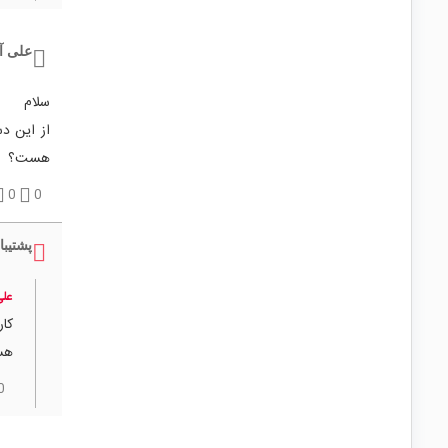
علی آ
سلام
هست؟
0
0
پشتیبا
علی
هس
0