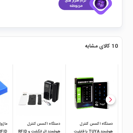
10 کالای مشابه
local_mall
local_mall
local_mall
رت و
دستگاه اکسس کنترل
دستگاه اکسس کنترل
هوشمند TUYA با قابلیت
هوشمند اثر انگشت و RFID
RFID