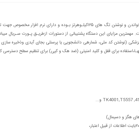
بودن تا ۱۸سانتیمتر قابل افزایش است. مهمترین مزایای این دستگاه پشتیبانی از دستورات ازطریـق پ
هـا،استفاده برای قفل و کلید امنیتی (ضد هک و کپی) برای تنظیم سطح دسترسی کارب