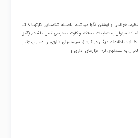
رایتر 02-KA یک کارتخوان و رایتر رومیزی پیشرفته و صنعتی برای خواندن و نوشتن تگ های ۱۲۵کیلـوهرتز بـوده و دارای نرم افزار مخصوص جهت تنظیم، خواندن و نوشتن تگها میباشـد. فاصـله شناسـایی کارتهـا ۸ تـا
ـورت سـریال میباشد که میتوان به تنظیمات دستگاه و کارت دسترسی کامل داشت. (قابل
استفاده در پروژههای صنعتی و امنیتـی، پرونـده های الکترونیکی و پزشکی (نوشتن کد ملی، شمارهی دانشجویی یا پرسنلی بجای آیدی وذخیره سازی ۲۰ بایت اطلاعات دیگـر در کارت)، سیستمهای شارژی و اعتباری، ژتون
ران به قسمتهای نرم افزارهای اداری و...