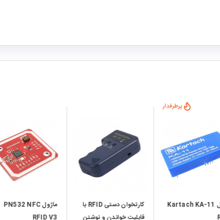
پرطرفدار
local_mall
local_mall
ماژول Kartach KA-11
کارتخوان دستی RFID با
ماژول PN532 NFC
قابلیت خواندن و نوشتن
RFID V3