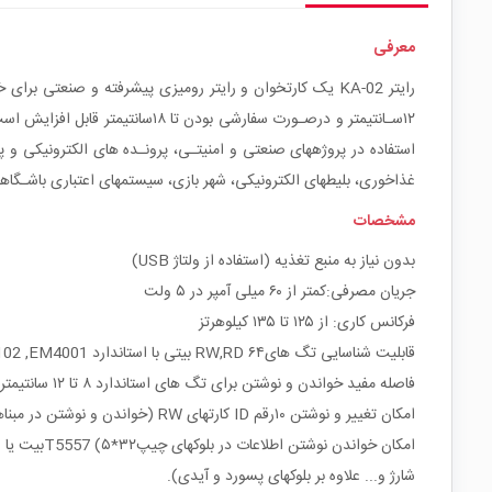
معرفی
۱۲سـانتیمتر و درصـورت سفارشی 
غذاخوری، بلیطهای الکترونیکی، شهر بازی، سیستمهای اعتباری باشـگاه
مشخصات
بدون نیاز به منبع تغذیه (استفاده از ولتاژ USB)
جریان مصرفی:کمتر از ۶۰ میلی آمپر در ۵ ولت
فرکانس کاری: از ۱۲۵ تا ۱۳۵ کیلوهرتز
قابلیت شناسایی تگ هایRW,RD ۶۴ بیتی با استاندارد TK4001,T5557 ,4102 ,EM4001 و...
فاصله مفید خواندن و نوشتن برای تگ های استاندارد ۸ تا ۱۲ سانتیمتر
امکان تغییر و نوشتن ۱۰رقم ID کارتهای RW (خواندن و نوشتن در مبناهای هگز و دسیمال)
امکان خواندن نوشتن اطلاعات در بلوکهای چیپT5557 (۵*۳۲بیت یا ۲۰بایت اطلاعات از قبیل اعتبار،
شارژ و... علاوه بر بلوکهای پسورد و آیدی).