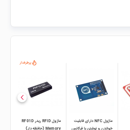
پرطرفدار
local_mall
local_mall
local_mall
ماژول NFC دارای قابلیت
ماژول RFID ریدر RF01D
ماژول 
خواندن و نوشتن با فرکانس
Memory (حافظه دار)