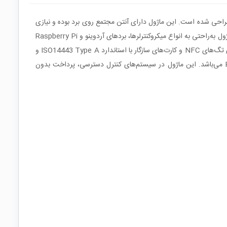
PN532 NFC یک برد ارتباطی میدان نزدیک برای تبادل داده به‌صورت غیرتماسی در فرکانس 13.56MHz است که بر پایه تراشه NXP PN532 طراحی شده است. این ماژول دارای آنتن مجتمع روی برد بوده و نیازی
به کویل یا آنتن خارجی ندارد، در نتیجه راه‌اندازی آن ساده و سریع انجام می‌شود. پشتیبانی همزمان از رابط‌های SPI، IIC و UART باعث می‌شود این ماژول به‌راحتی به انواع میکروکنترلرها، بردهای آردوینو و Raspberry Pi
متصل شود. نسخه دارای هدر 20 پین استاندارد رزبری پای نیز امکان اتصال مستقیم به GPIO را فراهم می‌کند. این ماژول قابلیت خواندن و نوشتن روی تگ‌های NFC و کارت‌های سازگار با استاندارد ISO14443 Type A و
Type B را دارد و حداکثر فاصله ارتباط موثر آن 3cm است. جریان مصرفی در مد خواندن و نوشتن 120mA بوده و مدار دارای نشانگر تغذیه PWR می‌باشد. این ماژول در سیستم‌های کنترل دسترسی، پرداخت بدون