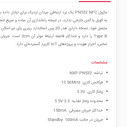
تماس، احراز هویت و پروژه‌های IoT کاربرد گسترده‌ای دارد.
مشخصات
تراشه: NXP PN532
فرکانس کاری: 13.56MHz
ولتاژ کاری: 3.3V
محدوده ولتاژ تغذیه: 3.3-5.5V
حداکثر جریان مصرفی: 150mA
جریان در حالت Standby: 100mA