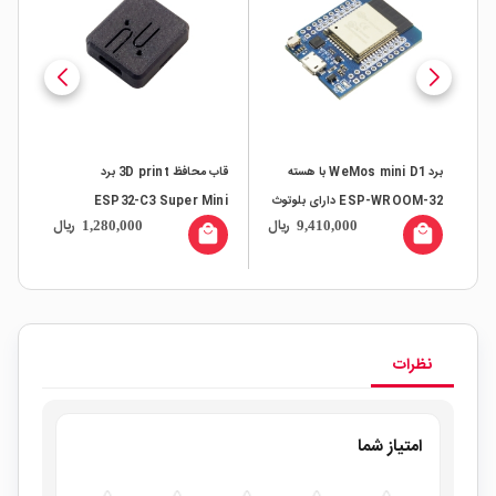
E-
برد WeMos mini D1 با هسته
قاب محافظ 3D print برد
ESP-WROOM-32 دارای بلوتوث
ESP32-C3 Super Mini
ال
ریال
ریال
1,280,000
9,410,000
و وایفای داخلی
all
local_mall
local_mall
8P
نظرات
امتیاز شما