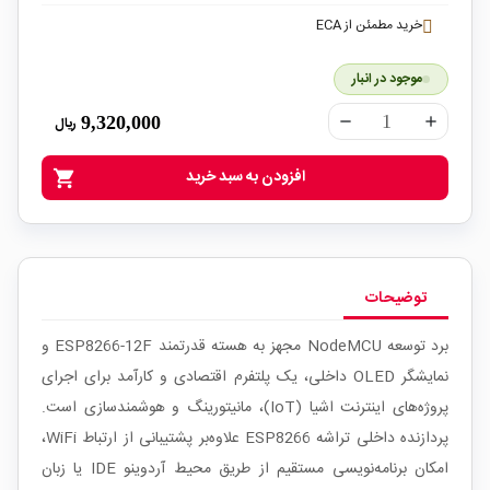
خرید مطمئن از ECA
موجود در انبار
9,320,000
ریال
remove
add
افزودن به سبد خرید
shopping_cart
توضیحات
برد توسعه NodeMCU مجهز به هسته قدرتمند ESP8266-12F و
نمایشگر OLED داخلی، یک پلتفرم اقتصادی و کارآمد برای اجرای
پروژه‌های اینترنت اشیا (IoT)، مانیتورینگ و هوشمندسازی است.
پردازنده داخلی تراشه ESP8266 علاوه‌بر پشتیبانی از ارتباط WiFi،
امکان برنامه‌نویسی مستقیم از طریق محیط آردوینو IDE یا زبان