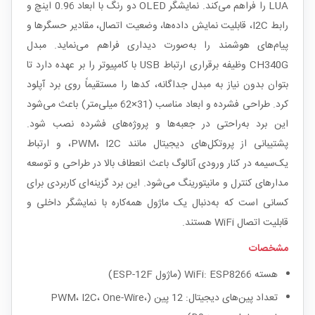
LUA را فراهم می‌کند. نمایشگر OLED دو رنگ با ابعاد 0.96 اینچ و
رابط I2C، قابلیت نمایش داده‌ها، وضعیت اتصال، مقادیر حسگرها و
پیام‌های هوشمند را به‌صورت دیداری فراهم می‌نماید. مبدل
CH340G وظیفه برقراری ارتباط USB با کامپیوتر را بر عهده دارد تا
بتوان بدون نیاز به مبدل جداگانه، کدها را مستقیماً روی برد آپلود
کرد. طراحی فشرده و ابعاد مناسب (31×62 میلی‌متر) باعث می‌شود
این برد به‌راحتی در جعبه‌ها و پروژه‌های فشرده نصب شود.
پشتیبانی از پروتکل‌های دیجیتال مانند PWM، I2C، و ارتباط
یک‌سیمه در کنار ورودی آنالوگ باعث انعطاف بالا در طراحی و توسعه
مدارهای کنترل و مانیتورینگ می‌شود. این برد گزینه‌ای کاربردی برای
کسانی است که به‌دنبال یک ماژول همه‌کاره با نمایشگر داخلی و
قابلیت اتصال WiFi هستند.
مشخصات
هسته WiFi: ESP8266 (ماژول ESP-12F)
تعداد پین‌های دیجیتال: 12 پین (PWM، I2C، One-Wire،