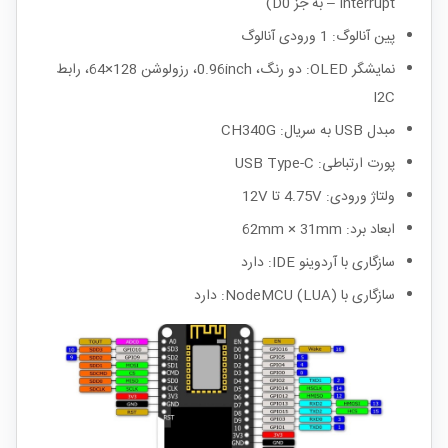
Interrupt – به جز D0)
پین آنالوگ: 1 ورودی آنالوگ
نمایشگر OLED: دو رنگ، 0.96inch، رزولوشن 128×64، رابط
I2C
مبدل USB به سریال: CH340G
پورت ارتباطی: USB Type-C
ولتاژ ورودی: 4.75V تا 12V
ابعاد برد: 62mm × 31mm
سازگاری با آردوینو IDE: دارد
سازگاری با NodeMCU (LUA): دارد