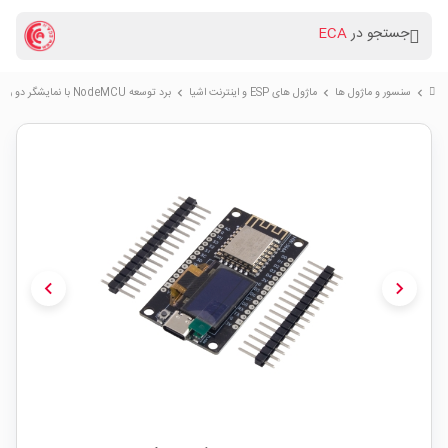
جستجو در
ECA
سنسور و ماژول ها
ماژول های ESP و اینترنت اشیا
برد توسعه NodeMCU با نمایشگر دو رنگ OLED با هسته ESP-12F و مبدل CH340 دارای کانکتور USB Type-C
chevron_right
chevron_right
chevron_right
chevron_left
chevron_right