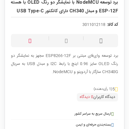
برد توسعه NodeMCU با نمایشگر دو رنگ OLED با هسته
ESP-12F و مبدل CH340 دارای کانکتور USB Type-C
کد کالا:
3011012118
برد توسعه وای‌فای مبتنی بر ESP8266-12F مجهز به نمایشگر دو
رنگ OLED سایز 0.96 اینچ با رابط I2C و مبدل USB به سریال
CH340G سازگار با آردوینو و NodeMCU.
5
(1 رأی‌دهنده)
دیدگاه کاربران
0 دیدگاه
ارسال سریع به سراسر کشور
بسته‌بندی حرفه‌ای و ایمن