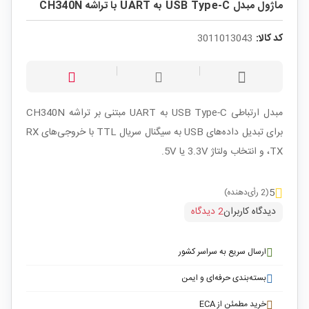
ماژول مبدل USB Type-C به UART با تراشه CH340N
کد کالا:
3011013043
مبدل ارتباطی USB Type-C به UART مبتنی بر تراشه CH340N
برای تبدیل داده‌های USB به سیگنال سریال TTL با خروجی‌های RX
،TX و انتخاب ولتاژ 3.3V یا 5V.
5
(2 رأی‌دهنده)
دیدگاه کاربران
2 دیدگاه
ارسال سریع به سراسر کشور
بسته‌بندی حرفه‌ای و ایمن
خرید مطمئن از ECA