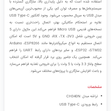
استفاده شده است که به دلیل پایداری بالا، سازگاری گسترده با
سیستم‌عامل‌ها و مصرف توان کم، یکی از محبوب‌ترین آی‌سی‌های
مبدل USB به سریال محسوب می‌شود. وجود کانکتور USB Type‑C
علاوه بر استحکام مکانیکی بهتر، اتصال راحت‌تری نسبت به
نسخه‌های قدیمی Micro USB فراهم می‌کند.این ماژول دارای 5
پین خروجی شامل GND ،RX ،TX ،3V3 و 5V است که امکان
اتصال مستقیم به انواع میکروکنترلرها مانند Arduino ،ESP8266
،ESP32 ،STM32 و سایر بردهای دارای رابط UART را فراهم
می‌کند. همچنین یک جامپر روی برد قرار گرفته که امکان انتخاب
سطح ولتاژ 3.3 ولت یا 5 ولت را برای خروجی تغذیه فراهم می‌سازد
و باعث افزایش سازگاری با پروژه‌های مختلف می‌شود.
مشخصات
تراشه مبدل: CH340N
رابط ورودی: USB Type‑C