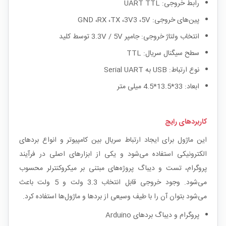
رابط خروجی: UART TTL
پین‌های خروجی: GND ،RX ،TX ،3V3 ،5V
انتخاب ولتاژ خروجی: جامپر 3.3V / 5V توسط کلید
سطح سیگنال سریال: TTL
نوع ارتباط: USB به Serial UART
ابعاد: 33*13.5*4.5 میلی متر
کاربردهای رایج
این ماژول برای ایجاد ارتباط سریال بین کامپیوتر و انواع بردهای
الکترونیکی استفاده می‌شود و یکی از ابزارهای اصلی در فرآیند
پروگرام، تست و دیباگ پروژه‌های مبتنی بر میکروکنترلر محسوب
می‌شود. وجود خروجی قابل انتخاب 3.3 ولت و 5 ولت باعث
می‌شود بتوان آن را با طیف وسیعی از بردها و ماژول‌ها استفاده کرد.
پروگرام و دیباگ بردهای Arduino