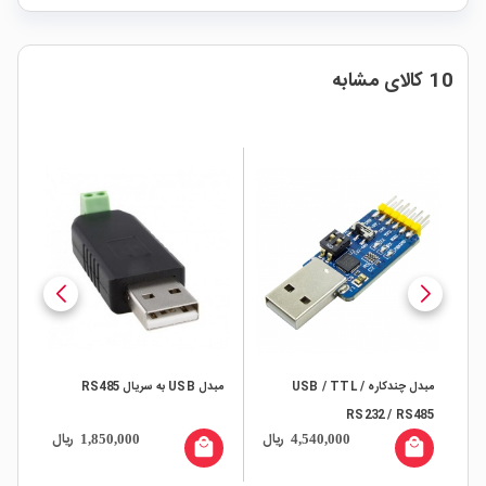
10 کالای مشابه
8 بیتی 5 به
مبدل چندکاره USB / TTL /
مبدل USB به سریال RS485
RS232 / RS485
محصو
ال
ریال
ریال
1,850,000
4,540,000
all
local_mall
local_mall