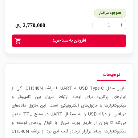
موجود در انبار
2,770,000
ریال
remove
add
افزودن به سبد خرید
shopping_cart
توضیحات
ماژول مبدل USB Type-C به UART با تراشه CH340N یکی از
ابزارهای پرکاربرد برای ایجاد ارتباط سریال بین کامپیوتر و
میکروکنترلرها یا ماژول‌های الکترونیکی است. این ماژول داده‌های
دریافتی از درگاه USB را به سیگنال UART در سطح TTL تبدیل
می‌کند تا بتوان از طریق پورت سریال با انواع بردهای توسعه و
میکروکنترلرها ارتباط برقرار کرد.در قلب این برد از تراشه CH340N