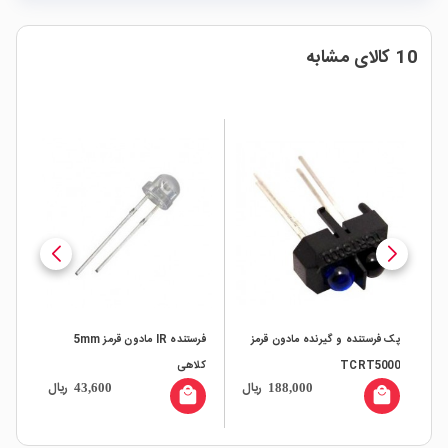
10 کالای مشابه
پک فرستنده و گیرنده مادون قرمز
فرستنده IR مادون قرمز 5mm
فرستنده 
TCRT5000
کلاهی
ال
ریال
ریال
43,600
188,000
all
local_mall
local_mall