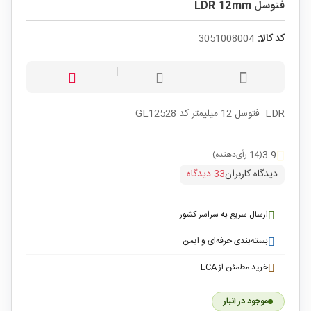
فتوسل LDR 12mm
کد کالا:
3051008004
LDR فتوسل 12 میلیمتر کد GL12528
3.9
(14 رأی‌دهنده)
دیدگاه کاربران
33 دیدگاه
ارسال سریع به سراسر کشور
بسته‌بندی حرفه‌ای و ایمن
خرید مطمئن از ECA
موجود در انبار