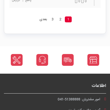
پاسخ
|
گزارش
0
0
1
2
3
بعدی
اطلاعات
امور مشتریان:
041-51388888