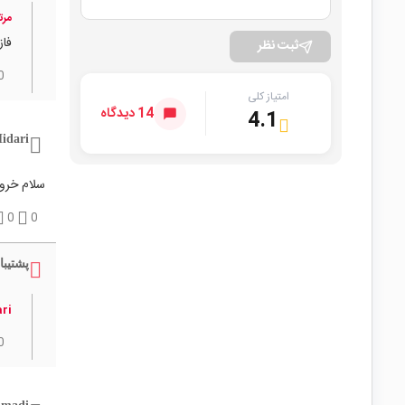
مرت
فاز
ثبت نظر
0
امتیاز کلی
14 دیدگاه
4.1
idari
سلام خروجی و
0
0
پشتیبا
ri
0