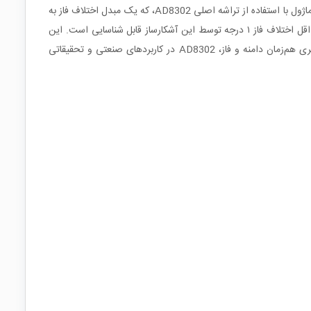
ماژول تشخیص بهره و اتلاف AD8302 یک ابزار کاربردی برای اندازه‌گیری اختلاف فاز و دامنه سیگنال‌ها در فرکانس‌های پایین تا ۲.۷ گیگاهرتز است. این ماژول با استفاده از تراشه اصلی AD8302، که یک مبدل اختلاف فاز به
ولتاژ است، عمل می‌کند. کارکرد آن به این صورت است که اختلاف فاز بین سیگنال‌های ورودی و خروجی را به سطح ولتاژ تبدیل می‌کند، به‌طوری‌که حداقل اختلاف فاز ۱ درجه توسط این آشکارساز قابل شناسایی است. این
ویژگی‌ها آن را به ابزاری مناسب برای کنترل دقت قدرت RF، اندازه‌گیری VSWR و نظارت بر سیستم‌های RF/IF تبدیل کرده است. با توانایی اندازه‌گیری هم‌زمان دامنه و فاز، AD8302 در کاربردهای صنعتی و تحقیقاتی