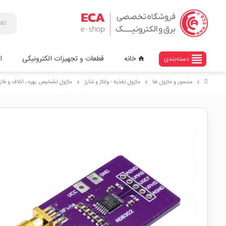
view_headline
خانه
قطعات و تجهیزات الکترونیکی
ا
دسته‌بندی
home
سنسور و ماژول ها
ماژول تغذیه - ولتاژ و شارژ
ماژول تشخیص بهره ، اتلاف و فاز AD8302
chevron_right
chevron_right
chevron_right