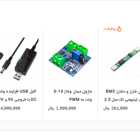
local_mall
local_mall
ماژول مبدل ولتاژ 10-0
کابل USB افزاینده ولتاژ
PWM
DC با خروجی 9V و 12V
شارژ 4 خروجی USB ب
به همراه نمایشگر
پشتیبانی از شارژ سریع
ریال
ریال
6,010,000
4,800,000
1,900,000
QC3.0