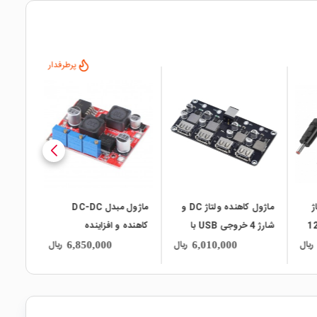
پرطرفدار
پرطرفدار
local_mall
local_mall
ماژول کاهنده ولتاژ DC و
ماژول مبدل DC-DC
ماژول شارژ و دشارژ BMS
ا
کاهنده و افزاینده
باتری لیتیومی 3 سل 40
LM2596-LM2577 با
آمپر
ریال
ریال
ریال
1,960,000
6,850,000
امکان کنترل جریان خروجی