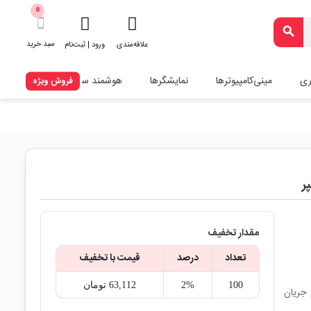
0
search
سبد خرید
علاقه‌مندی
ورود | ثبت‌نام
ری
مینی‌کامپیوترها
نمایشگرها
هوشمند سازی
فروش ویژه
مقدار تخفیف
تعداد
درصد
قیمت با تخفیف
100
2%
63,112‎ تومان
زیمم جریان