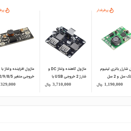
پرطرفدار
local_mall
local_mall
ماژول کاهنده ولتاژ DC و
ماژول افزاینده ولتاژ با
ماژول کنترل شارژ باتری
شارژ 2 خروجی USB با
خروجی متغیر 12/9/8/5
XH-M632
انی از شارژ سریع
ولت مدل BS01
ریال
ریال
5,240,000
329,000
3,710,000
Q