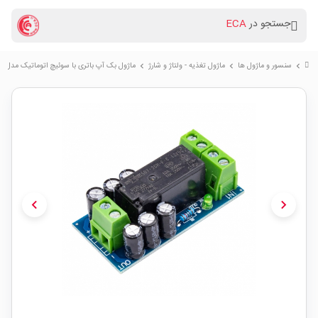
جستجو در
ECA
سنسور و ماژول ها
ماژول تغذیه - ولتاژ و شارژ
ماژول بک آپ باتری با سوئیچ اتوماتیک مدل XH-M350
chevron_right
chevron_right
chevron_right
chevron_left
chevron_right