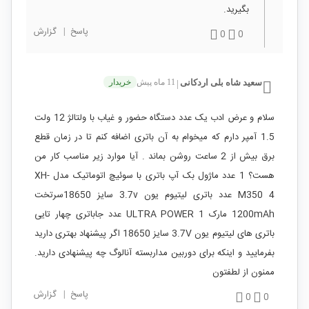
بگیرید.
پاسخ
|
گزارش
0
0
سعید شاه بلی اردکانی
11 ماه پیش
خریدار
|
سلام و عرض ادب یک عدد دستگاه حضور و غیاب با ولتالژ 12 ولت
1.5 آمپر دارم که میخوام به آن باتری اضافه کنم تا در زمان قطع
برق بیش از 2 ساعت روشن بماند . آیا موارد زیر مناسب کار من
هست؟ 1 عدد ماژول بک آپ باتری با سوئیچ اتوماتیک مدل XH-
M350 4 عدد باتری لیتیوم یون 3.7v سایز 18650سرتخت
1200mAh مارک ULTRA POWER 1 عدد جاباتری چهار تایی
باتری های لیتیوم یون 3.7V سایز 18650 اگر پیشنهاد بهتری دارید
بفرمایید و اینکه برای دوربین مداربسته آنالوگ چه پیشنهادی دارید.
ممنون از لطفتون
پاسخ
|
گزارش
0
0