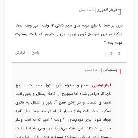
فرناز لاهوری
6 ماه پیش
|
درود بر شما ایا برای مودم های سیم کارتی ۱۲ ولت ۱امپر وقفه ایجاد
میکنه در بین سوییچ کردن بین باتری و اداپتور که باعث رستارت
مودم بسه ؟
پاسخ
|
گزارش
0
0
پشتیبانی
6 ماه پیش
|
سلام و احترام، این ماژول به‌صورت سوییچ
فرناز لاهوری
خودکار طراحی شده اما سوییچ آن کاملاً ایده‌آل و بدون افت
لحظه‌ای نیست و در زمان قطع آداپتور و انتقال به باتری
ممکن است افت ولتاژ بسیار کوتاه در حد چند میلی‌ثانیه
ایجاد شود. برای مودم‌های ۱۲ ولت ۱ آمپر که به افت ولتاژ
حساس هستند، این افت می‌تواند در برخی شرایط باعث
ریست شود، بنابراین استفاده مستقیم بدون خازن ذخیره یا