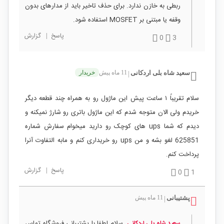
ربطی به خازن ندارد. برای حذف تاخیر باید از مدارهای بدون
وقفه یا مبتنی بر MOSFET استفاده شود.
پاسخ
|
گزارش
0
3
سعید شاه بلی اردکانی
11 ماه پیش
خریدار
|
سلام تقریباً ۱ ساعت پیش این ماژول رو به همراه چند قطعه دیگر
خریدم ولی الان متوجه شدم که این ماژول باتری رو شارژ نمیکنه و
دیدم که شما ups های کوچک رو دارید میخوام سفارش شماره
625851 لغو بشه و من ups رو خریداری کنم و مابه التفاوت آنرا
پرداخت کنم.
پاسخ
|
گزارش
0
1
پشتیبانی
11 ماه پیش
|
سلام لطفا با پشتیبانی فروشگاه تماس
سعید شاه بلی اردکانی