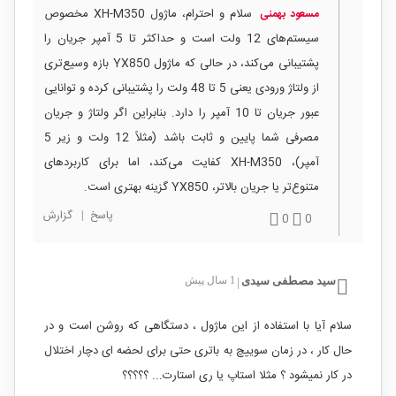
سلام و احترام، ماژول XH-M350 مخصوص
مسعود بهمنی
سیستم‌های 12 ولت است و حداکثر تا 5 آمپر جریان را
پشتیبانی می‌کند، در حالی که ماژول YX850 بازه وسیع‌تری
از ولتاژ ورودی یعنی 5 تا 48 ولت را پشتیبانی کرده و توانایی
عبور جریان تا 10 آمپر را دارد. بنابراین اگر ولتاژ و جریان
مصرفی شما پایین و ثابت باشد (مثلاً 12 ولت و زیر 5
آمپر)، XH-M350 کفایت می‌کند، اما برای کاربردهای
متنوع‌تر یا جریان بالاتر، YX850 گزینه بهتری است.
پاسخ
|
گزارش
0
0
سید مصطفی سیدی
1 سال پیش
|
سلام آیا با استفاده از این ماژول ، دستگاهی که روشن است و در
حال کار ، در زمان سوییچ به باتری حتی برای لحضه ای دچار اختلال
در کار نمیشود ؟ مثلا استاپ یا ری استارت... ؟؟؟؟؟