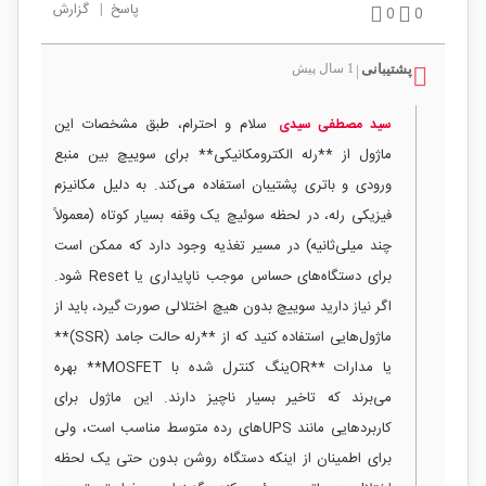
پاسخ
|
گزارش
0
0
پشتیبانی
1 سال پیش
|
سلام و احترام، طبق مشخصات این
سید مصطفی سیدی
ماژول از **رله الکترومکانیکی** برای سوییچ بین منبع
ورودی و باتری پشتیبان استفاده می‌کند. به دلیل مکانیزم
فیزیکی رله، در لحظه سوئیچ یک وقفه بسیار کوتاه (معمولاً
چند میلی‌ثانیه) در مسیر تغذیه وجود دارد که ممکن است
برای دستگاه‌های حساس موجب ناپایداری یا Reset شود.
اگر نیاز دارید سوییچ بدون هیچ اختلالی صورت گیرد، باید از
ماژول‌هایی استفاده کنید که از **رله حالت جامد (SSR)**
یا مدارات **ORینگ کنترل شده با MOSFET** بهره
می‌برند که تاخیر بسیار ناچیز دارند. این ماژول برای
کاربردهایی مانند UPS‌های رده متوسط مناسب است، ولی
برای اطمینان از اینکه دستگاه روشن بدون حتی یک لحظه