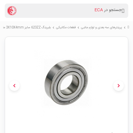
جستجو در
ECA
پرینترهای سه بعدی و لوازم جانبی
قطعات مکانیکی
بلبرینگ 623ZZ سایز 3X10X4mm مناسب پرینترهای سه بعدی
chevron_right
chevron_right
chevron_right
chevron_left
chevron_right