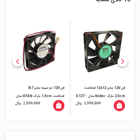
10 کالای مشابه
فن 12V سایز 12x12 ضخامت
فن 12V دو سیمه سایز 7x7
2.5cm مارک Nidec مدل D12T-
ضخامت 1.5cm مارک XFAN مدل
ال
ریال
ریال
2,990,000
3,990,000
12PS7
RDM7015S1
مدل 2MB
all
local_mall
local_mall