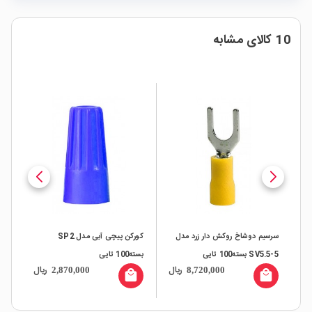
10 کالای مشابه
سرسیم دوشاخ روکش دار زرد مدل
کورکن پیچی آبی مدل SP2
سرس
SV5.5-5 بسته100 تایی
بسته100 تایی
BV1.25 
ال
ریال
ریال
2,870,000
8,720,000
all
local_mall
local_mall