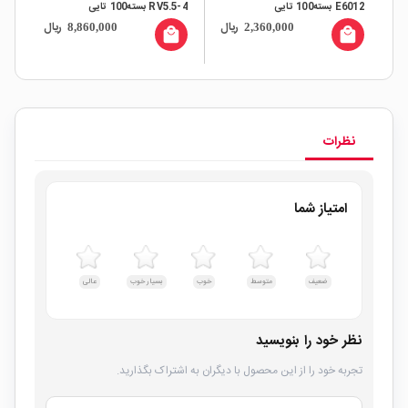
E6012 بسته100 تایی
RV5.5-4 بسته100 تایی
0.75 مدل TE7508 
ال
ریال
ریال
8,860,000
2,360,000
all
local_mall
local_mall
نظرات
امتیاز شما
ضعیف
متوسط
خوب
بسیار خوب
عالی
نظر خود را بنویسید
تجربه خود را از این محصول با دیگران به اشتراک بگذارید.