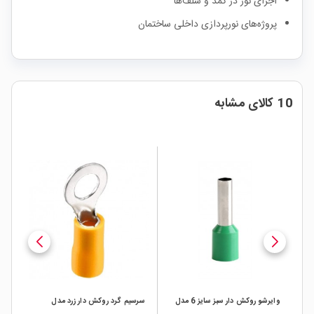
اجرای نور در کمد و شلف‌ها
پروژه‌های نورپردازی داخلی ساختمان
10 کالای مشابه
وایرشو روکش دار سبز سایز 6 مدل
سرسیم گرد روکش دار زرد مدل
وای