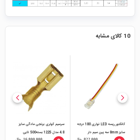
10 کالای مشابه
کانکتور ریسه LED نواری 180 درجه
سرسیم کولری برنجی مادگی سایز
سرس
سایز 8mm سه پین سیم دار
4.8 مدل 1225 بسته500 تایی
قلع ان
ال
ریال
ریال
16,800,000
822,000