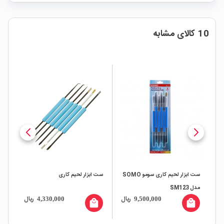
10 کالای مشابه
ست ابزار لحیم کاری سومو SOMO
ست ابزار لحیم کاری
مدل SM123
300 مارک 
ال
ریال
ریال
4,330,000
9,500,000
all
local_mall
local_mall