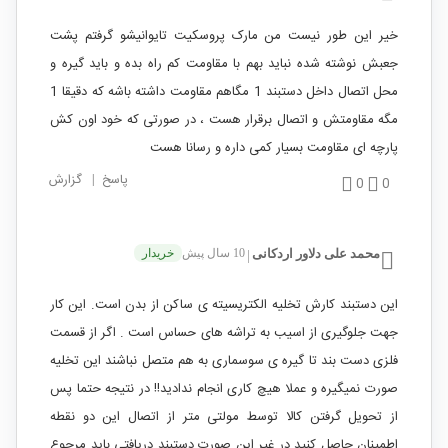
خیر این طور نیست من مارک پروسکیت تایوانیشو گرفتم پشت
جعبش نوشته شده نباید بهم با مقاومت کم راه بده و باید گیره و
محل اتصال داخل دستبند 1 مگاهم مقاومت داشته باشه که دقیقا 1
مگه مقاومتش و اتصال برقرار هست ، در صورتی که خود اون کش
پارچه ای مقاومت بسیار کمی داره و رسانا هست
پاسخ
|
گزارش
0
0
محمد علی دلاور اردکانی
10 سال پیش
خریدار
|
این دستبند کارش تخلیه الکتریسیته ی ساکن از بدن است. این کار
جهت جلوگیری از اسیب به تراشه های حساس است . اگر از قسمت
فلزی دست بند تا گیره ی سوسماری به هم متصل نباشند این تخلیه
صورت نمیگیره و عملا هیچ کاری انجام ندادید!! در نتیجه حتما پس
از تحویل گرفتن کالا توسط مولتی متر از اتصال این دو نقطه
اطمینان حاصل کنید در غیر این صورت دستبند دریافتی باید مرجوع