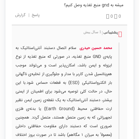
میشه به gnd منبع تغذیه وصل کنیم؟
پاسخ
|
گزارش
0
0
پشتیبانی
1 سال پیش
|
سلام اتصال دستبند آنتی‌استاتیک به
محمد حسین حیدری
پایه‌ی GND منبع تغذیه، در صورتی که منبع تغذیه از نوع
ایزوله و ایمن باشد، امکان‌پذیر است و می‌تواند موجب
هم‌پتانسیل شدن کاربر با مدار و جلوگیری از تخلیه‌ی ناگهانی
بار الکترواستاتیکی (ESD) به قطعات حساس شود.با این
حال، در حالت کلی توصیه می‌شود برای اطمینان از ایمنی
بیشتر، دستبند آنتی‌استاتیک به یک نقطه‌ی زمین ایمن نظیر
ارت حفاظتی محیط (Earth Ground) یا بدنه‌ی فلزی
تجهیزاتی که به زمین متصل هستند، متصل گردد. همچنین
ضروری است که دستبند دارای مقاومت حفاظتی داخلی
(معمولاً به میزان ۱ مگااهم) باشد تا در صورت بروز اختلاف