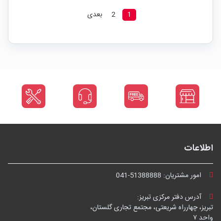
1
2
بعدی
اطلاعات
امور مشتریان:
041-51388888
آدرس دفتر مرکزی تبریز:
تبریز، چهارراه شریعتی، مجتمع تجاری گلستان،
واحد ۷