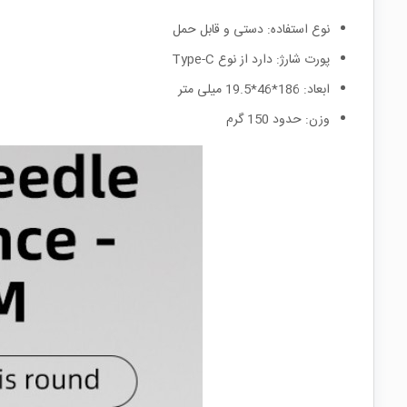
نوع استفاده: دستی و قابل حمل
پورت شارژ: دارد از نوع Type-C
ابعاد: 186*46*19.5 میلی متر
وزن: حدود 150 گرم