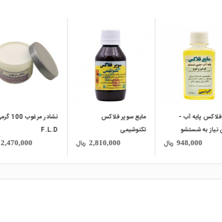
local_mall
local_mall
سوپر فلاکس
نشادر مرغوب 100 گرمی
شیمی
F.L.D
300 alpha
ریال
ریال
16,500,000
2,470,000
2,810,000