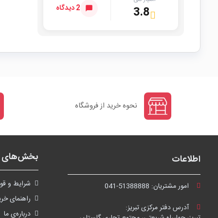
2 دیدگاه
3.8
نحوه خرید از فروشگاه
بخش‌های ف
اطلاعات
شرايط و قوا
امور مشتریان:
041-51388888
راهنمای خری
آدرس دفتر مرکزی تبریز:
درباره‌ی ما
تبریز، چهارراه شریعتی، مجتمع تجاری گلستان،