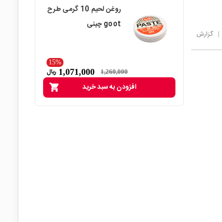
روغن لحیم 10 گرمی طرح
goot چینی
|
گزارش
15%
1,071,000
ریال
1,260,000
افزودن به سبد خرید
shopping_cart