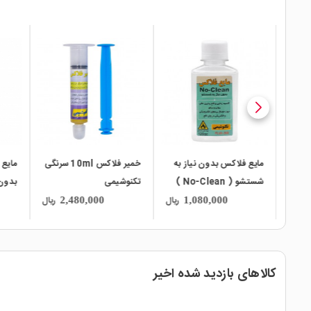
local_mall
local_mall
local_mall
 به
خمیر فلاکس 10ml سرنگی
مایع فلاکس پایه آب -
مایع 
شستشو ( No-Clean )
تکنوشیمی
بدون نیاز به شستشو
تکنو
120CC تکنوشیمی
ریال
ریال
ریال
948,000
2,480,000
کالاهای بازدید شده اخیر