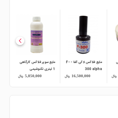
local_mall
local_mall
مایع فلاکس لاکی آلفا - F-
مایع سوپر فلاکس کارگاهی
ماژیک فلاکس سرتخت
1 لیتری تکنوشیمی
F.L.D
ریال
ریال
ریال
1,520,000
5,850,000