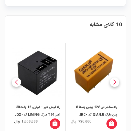
10 کالای مشابه
لند
رله مخابراتی 12V بوبین وسط 8
رله فیش خور - کولری 12 ولت 30
رید رله m
پین مارک QIANJI کد JRC-
آمپر T91 مارک LIMING کد JQX-
ال
ریال
ریال
1,650,000
790,000
4501F-1C-S
19F(4078)
all
local_mall
local_mall