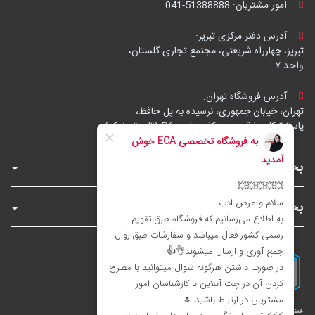
امور مشتریان:
041-51388888
آدرس دفتر مرکزی تبریز:
تبریز، چهارراه شریعتی، مجتمع تجاری گلستان،
واحد ۷
آدرس فروشگاه تهران:
تهران، خیابان جمهوری، نرسیده به پل حافظ،
پاساژ توکل، طبقه زیرهمکف، واحد B6 (تاپ ترونیک)
بخش‌های فروشگاه
بخش‌های سایت