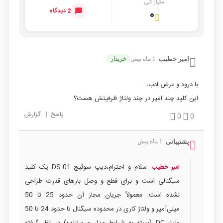
امتیاز کلی
2 دیدگاه
۰
امیر خطیب
1 ماه پیش
خریدار
|
با درود و عرض ادب،
این کلید چند امپر در چند ولتاژ ظرفیتش هست؟
پاسخ
|
گزارش
0
0
پشتیبانی
1 ماه پیش
|
سلام و احترام،دیپ سوئیچ DS-01 یک کلید
امیر خطیب
سیگنالی است و برای قطع و وصل بارهای قدرت طراحی
نشده است. معمولاً جریان مجاز آن حدود 25 تا 50
میلی‌آمپر و ولتاژ کاری در محدوده سیگنال تا حدود 24 تا 50
ولت DC (بسته به شرایط مدار و سازنده) در نظر گرفته