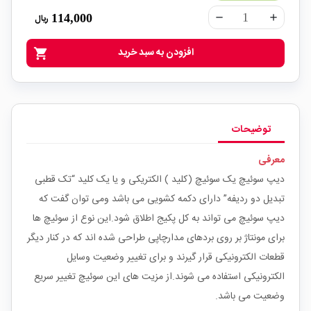
114,000
ریال
remove
add
افزودن به سبد خرید
shopping_cart
توضیحات
معرفی
دیپ سوئیچ یک سوئیچ (کلید ) الکتریکی و یا یک کلید “تک قطبی
تبدیل دو ردیفه” دارای دکمه کشویی می باشد ومی توان گفت که
دیپ سوئیچ می تواند به کل پکیج اطلاق شود.این نوع از سوئیچ ها
برای مونتاژ بر روی بردهای مدارچاپی طراحی شده اند که در کنار دیگر
قطعات الکترونیکی قرار گیرند و برای تغییر وضعیت وسایل
الکترونیکی استفاده می شوند.از مزیت های این سوئیچ تغییر سریع
وضعیت می باشد.