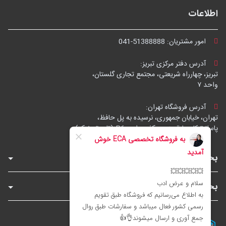
اطلاعات
امور مشتریان:
041-51388888
آدرس دفتر مرکزی تبریز:
تبریز، چهارراه شریعتی، مجتمع تجاری گلستان،
واحد ۷
آدرس فروشگاه تهران:
تهران، خیابان جمهوری، نرسیده به پل حافظ،
پاساژ توکل، طبقه زیرهمکف، واحد B6 (تاپ ترونیک)
بخش‌های فروشگاه
بخش‌های سایت