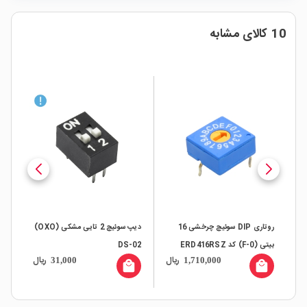
10 کالای مشابه
انی
روتاری DIP سوئیچ چرخشی 16
دیپ سوئیچ 2 تایی مشکی (OXO)
بیتی (0-F) کد ERD416RSZ
DS-02
(OXO) DPL-8
ال
ریال
ریال
31,000
1,710,000
all
local_mall
local_mall