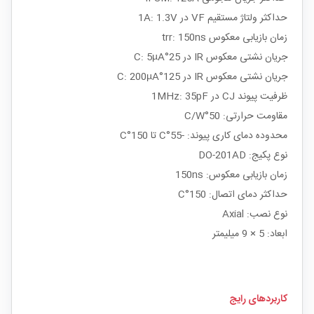
حداکثر ولتاژ مستقیم VF در 1A: 1.3V
زمان بازیابی معکوس trr: 150ns
جریان نشتی معکوس IR در 25°C: 5µA
جریان نشتی معکوس IR در 125°C: 200µA
ظرفیت پیوند CJ در 1MHz: 35pF
مقاومت حرارتی: 50°C/W
محدوده دمای کاری پیوند: -55°C تا 150°C
نوع پکیج: DO-201AD
زمان بازیابی معکوس: 150ns
حداکثر دمای اتصال: 150°C
نوع نصب: Axial
ابعاد: 5 × 9 میلیمتر
کاربردهای رایج