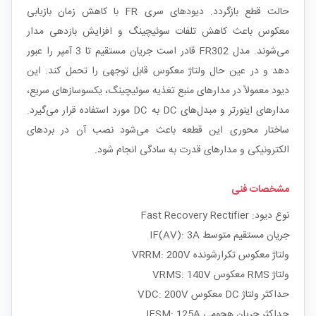
حالت قطع بازگردد. دیودهای سری FR با کاهش زمان بازیابی
معکوس باعث کاهش تلفات سوئیچینگ و افزایش بازدهی مدار
می‌شوند. مدل FR302 قادر است جریان مستقیم تا 3 آمپر را عبور
دهد و در عین حال ولتاژ معکوس قابل توجهی را تحمل کند. این
دیود معمولاً در مدارهای منبع تغذیه سوئیچینگ، یکسوسازهای سریع،
مدارهای اینورتر و مبدل‌های DC به DC مورد استفاده قرار می‌گیرد.
ساختار محوری این قطعه باعث می‌شود نصب آن در بردهای
الکترونیکی و مدارهای قدرت به سادگی انجام شود.
مشخصات فنی
نوع دیود: Fast Recovery Rectifier
جریان مستقیم متوسط IF(AV): 3A
ولتاژ معکوس تکرارشونده VRRM: 200V
ولتاژ RMS معکوس VRMS: 140V
حداکثر ولتاژ DC معکوس VDC: 200V
حداکثر جریان هجومی IFSM: 125A