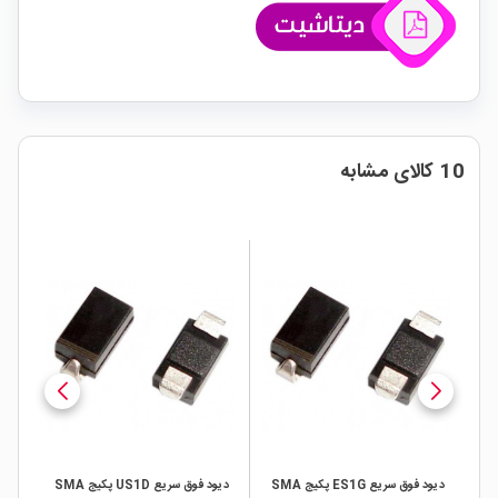
10 کالای مشابه
دیود فوق سریع ES1G پکیج SMA
دیود فوق سریع US1D پکیج SMA