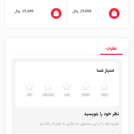
0V
ال
ریال
ریال
19,400
29,800
all
local_mall
local_mall
نظرات
امتیاز شما
ضعیف
متوسط
خوب
بسیار خوب
عالی
نظر خود را بنویسید
تجربه خود را از این محصول با دیگران به اشتراک بگذارید.