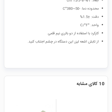
ابعاد: 4٫1*8*15٫5 cm
محدوده دما: -50~380°C
دقت: ±1.5%
واحد: °C/°F
کارکرد با استفاده از دو باتری نیم قلمی
از تابش اشعه لیزر این دستگاه در چشم اجتناب کنید.
10 کالای مشابه
%