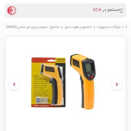
جستجو در
ECA
ابزارآلات و تجهیزات
دماسنج و رطوبت سنج
دماسنج - ترمومتر لیزری غیر تماسی GM320
chevron_right
chevron_right
chevron_right
chevron_left
chevron_right