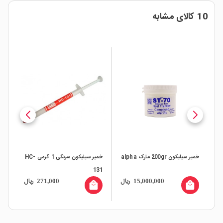
10 کالای مشابه
خمیر سیلیکون 200gr مارک alpha
خمیر سیلیکون سرنگی 1 گرمی HC-
خمیر س
131
ال
ریال
ریال
271,000
15,000,000
all
local_mall
local_mall