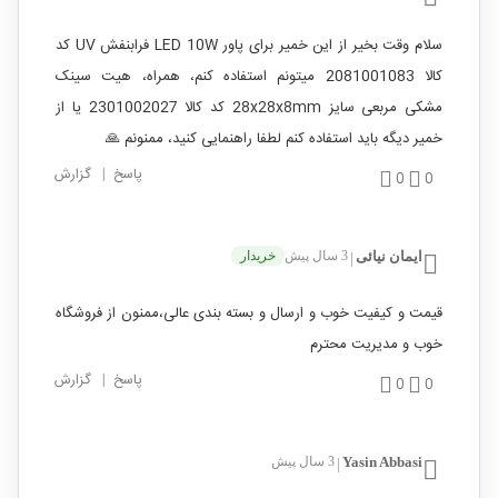
سلام وقت بخیر از این خمیر برای پاور LED 10W فرابنفش UV کد
کالا 2081001083 میتونم استفاده کنم، همراه، هیت سینک
مشکی مربعی سایز 28x28x8mm کد کالا 2301002027 يا از
خمیر دیگه باید استفاده کنم لطفا راهنمایی کنید، ممنونم 🙏
پاسخ
|
گزارش
0
0
ایمان نیائی
3 سال پیش
خریدار
|
قیمت و کیفیت خوب و ارسال و بسته بندی عالی،ممنون از فروشگاه
خوب و مدیریت محترم
پاسخ
|
گزارش
0
0
Yasin Abbasi
3 سال پیش
|